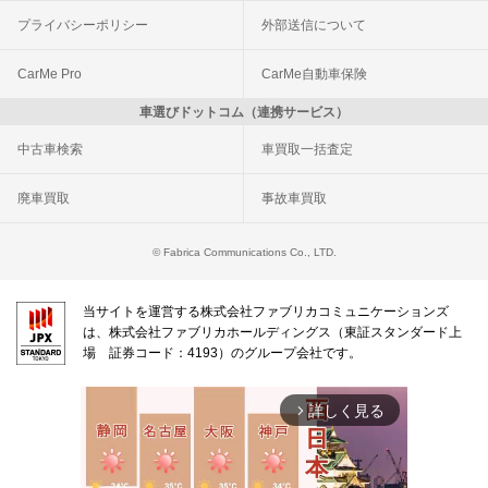
プライバシーポリシー
外部送信について
CarMe Pro
CarMe自動車保険
車選びドットコム（連携サービス）
中古車検索
車買取一括査定
廃車買取
事故車買取
© Fabrica Communications Co., LTD.
当サイトを運営する株式会社ファブリカコミュニケーションズ
は、株式会社ファブリカホールディングス（東証スタンダード上
場 証券コード：4193）のグループ会社です。
詳しく見る
arrow_forward_ios