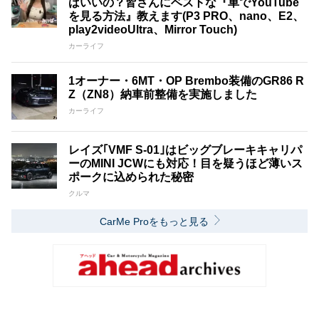
ばいいの？皆さんにベストな『車でYouTube
を見る方法』教えます(P3 PRO、nano、E2、
play2videoUltra、Mirror Touch)
カーライフ
1オーナー・6MT・OP Brembo装備のGR86 R
Z（ZN8）納車前整備を実施しました
カーライフ
レイズ｢VMF S-01｣はビッグブレーキキャリパ
ーのMINI JCWにも対応！目を疑うほど薄いス
ポークに込められた秘密
クルマ
CarMe Proをもっと見る