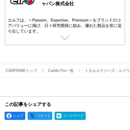
ャパン株式会社
エルフは、＜Passion、Expertise、Premium＞をブランドのコ
アバリューに掲げ、日々研究開発に励み、優れた製品を世に送
り出しています。
モータースポーツには50年以上にも及び先進テクノロジーでサ
ポート。
そこで培ったテクノロジーは一般製品にも役立てられていま
す。
モータースポーツの情熱と興奮する感覚を呼び覚ましてくれる
ブランドとして、エルフの製品は世界中のお客様から信頼され
ています。
CARPRIMEトップ
CarMe Pro一覧
トタルエナジーズ・ルブリ
この記事をシェアする
シェア
ツイート
ブックマーク