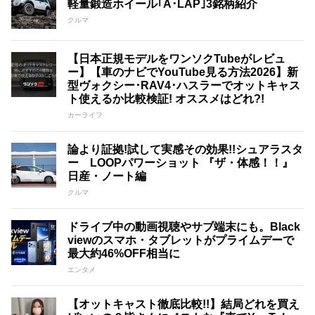
軽量鍛造ホイール｢A･LAP｣3銘柄紹介
クルマ
【日本正規モデルをワンソクTubeがレビュ
ー】【車のナビでYouTube見る方法2026】新
型ヴォクシー･RAV4･ハスラーでオットキャス
ト使えるか比較検証! オススメはどれ?!
カーライフ
論より証拠!試して実感その効果!!シュアラスタ
ー LOOPパワーショット 『ザ・体感！！』
日産・ノート編
クルマ
ドライブ中の動画視聴やサブ端末にも。Black
viewのスマホ・タブレットがプライムデーで
最大約46%OFF相当に
エンタメ
【オットキャスト徹底比較!!】結局どれを買え