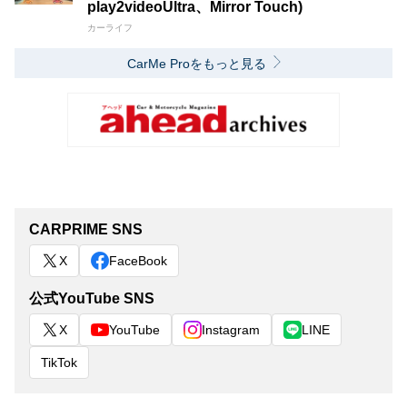
play2videoUltra、Mirror Touch)
カーライフ
CarMe Proをもっと見る
CARPRIME SNS
X
FaceBook
公式YouTube SNS
X
YouTube
Instagram
LINE
TikTok