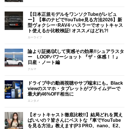
【日本正規モデルをワンソクTubeがレビュ
ー】【車のナビでYouTube見る方法2026】新
型ヴォクシー･RAV4･ハスラーでオットキャス
ト使えるか比較検証! オススメはどれ?!
カーライフ
論より証拠!試して実感その効果!!シュアラスタ
ー LOOPパワーショット 『ザ・体感！！』
日産・ノート編
クルマ
ドライブ中の動画視聴やサブ端末にも。Black
viewのスマホ・タブレットがプライムデーで
最大約46%OFF相当に
エンタメ
【オットキャスト徹底比較!!】結局どれを買え
ばいいの？皆さんにベストな『車でYouTube
を見る方法』教えます(P3 PRO、nano、E2、