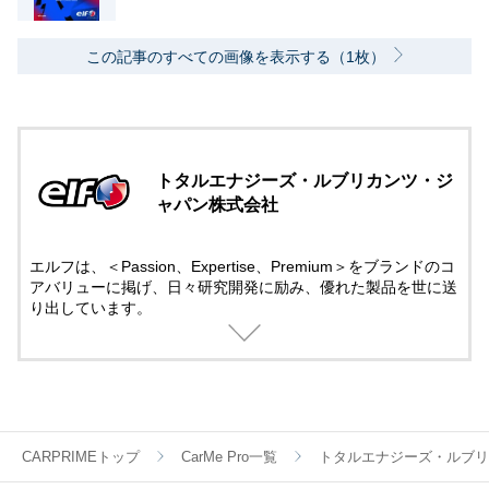
この記事のすべての画像を表示する（1枚）
トタルエナジーズ・ルブリカンツ・ジ
ャパン株式会社
エルフは、＜Passion、Expertise、Premium＞をブランドのコ
アバリューに掲げ、日々研究開発に励み、優れた製品を世に送
り出しています。
モータースポーツには50年以上にも及び先進テクノロジーでサ
ポート。
そこで培ったテクノロジーは一般製品にも役立てられていま
す。
モータースポーツの情熱と興奮する感覚を呼び覚ましてくれる
ブランドとして、エルフの製品は世界中のお客様から信頼され
ています。
CARPRIMEトップ
CarMe Pro一覧
トタルエナジーズ・ルブリ