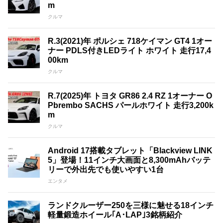
m
クルマ
R.3(2021)年 ポルシェ 718ケイマン GT4 1オー
ナー PDLS付きLEDライト ホワイト 走行17,4
00km
クルマ
R.7(2025)年 トヨタ GR86 2.4 RZ 1オーナー O
Pbrembo SACHS パールホワイト 走行3,200k
m
クルマ
Android 17搭載タブレット「Blackview LINK
5」登場！11インチ大画面と8,300mAhバッテ
リーで外出先でも使いやすい1台
エンタメ
ランドクルーザー250を三様に魅せる18インチ
軽量鍛造ホイール｢A･LAP｣3銘柄紹介