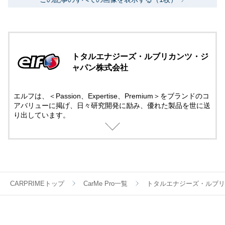
トタルエナジーズ・ルブリカンツ・ジ
ャパン株式会社
エルフは、＜Passion、Expertise、Premium＞をブランドのコ
アバリューに掲げ、日々研究開発に励み、優れた製品を世に送
り出しています。
モータースポーツには50年以上にも及び先進テクノロジーでサ
ポート。
そこで培ったテクノロジーは一般製品にも役立てられていま
す。
モータースポーツの情熱と興奮する感覚を呼び覚ましてくれる
ブランドとして、エルフの製品は世界中のお客様から信頼され
ています。
CARPRIMEトップ
CarMe Pro一覧
トタルエナジーズ・ルブリ