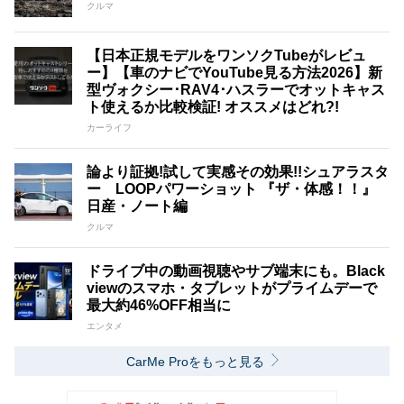
クルマ
【日本正規モデルをワンソクTubeがレビュ
ー】【車のナビでYouTube見る方法2026】新
型ヴォクシー･RAV4･ハスラーでオットキャス
ト使えるか比較検証! オススメはどれ?!
カーライフ
論より証拠!試して実感その効果!!シュアラスタ
ー LOOPパワーショット 『ザ・体感！！』
日産・ノート編
クルマ
ドライブ中の動画視聴やサブ端末にも。Black
viewのスマホ・タブレットがプライムデーで
最大約46%OFF相当に
エンタメ
CarMe Proをもっと見る