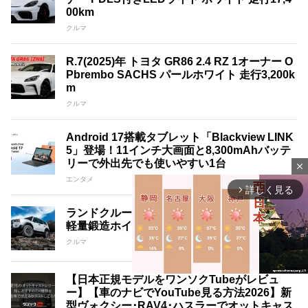
00km
クルマ
R.7(2025)年 トヨタ GR86 2.4 RZ 1オーナー O
Pbrembo SACHS パールホワイト 走行3,200k
m
クルマ
Android 17搭載タブレット「Blackview LINK
5」登場！11インチ大画面と8,300mAhバッテ
リーで外出先でも使いやすい1台
close
エンタメ
詳しく見る
arrow_forward_ios
ランドクルーザー250を三様に魅せる18インチ
軽量鍛造ホイール｢A･LAP｣3銘柄紹介
クルマ
【日本正規モデルをワンソクTubeがレビュ
ー】【車のナビでYouTube見る方法2026】新
型ヴォクシー･RAV4･ハスラーでオットキャス