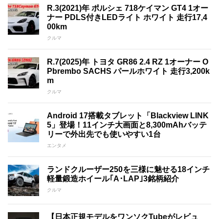
R.3(2021)年 ポルシェ 718ケイマン GT4 1オー
ナー PDLS付きLEDライト ホワイト 走行17,4
00km
クルマ
R.7(2025)年 トヨタ GR86 2.4 RZ 1オーナー O
Pbrembo SACHS パールホワイト 走行3,200k
m
クルマ
Android 17搭載タブレット「Blackview LINK
5」登場！11インチ大画面と8,300mAhバッテ
リーで外出先でも使いやすい1台
エンタメ
ランドクルーザー250を三様に魅せる18インチ
軽量鍛造ホイール｢A･LAP｣3銘柄紹介
クルマ
【日本正規モデルをワンソクTubeがレビュ