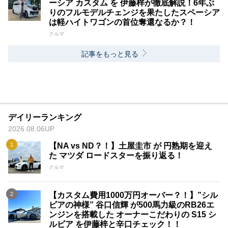
ーシア カスタム を 伊藤梓が徹底解説！6年ぶ
りのフルモデルチェンジを果たしたスペーシア
は軽ハイトワゴンの首位奪還なるか？！
クルマ
記事をもっと見る
デイリーランキング
2026.08.06UP
【NA vs ND？！】土屋圭市 が 円熟期を迎え
た マツダ ロードスターを振り返る！
クルマ
【カスタム費用1000万円オーバー？！】”シル
ビアの神様” 谷口信輝 が500馬力級のRB26エ
ンジンを搭載した オーナーこだわりの S15 シ
ルビア を伊藤梓と辛口チェック！！