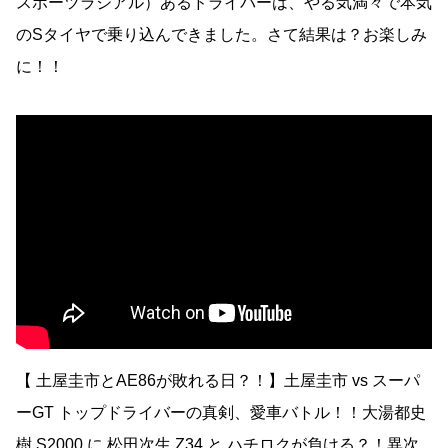
スポーツラジアル）あるドライバーは、やる気満々で本気
のSタイヤで乗り込んできました。さて結果は？お楽しみ
に！！
【 土屋圭市とAE86が敗れる日？！】土屋圭市 vs スーパ
ーGT トップドライバーの真剣、愛車バトル！！大湯都史
樹 S2000 に 松田次生 Z34 と ハチロクが負ける？！異次