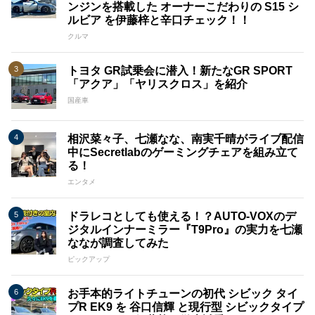
ンジンを搭載した オーナーこだわりの S15 シ
ルビア を伊藤梓と辛口チェック！！
クルマ
トヨタ GR試乗会に潜入！新たなGR SPORT
「アクア」「ヤリスクロス」を紹介
国産車
相沢菜々子、七瀬なな、南実千晴がライブ配信
中にSecretlabのゲーミングチェアを組み立て
る！
エンタメ
ドラレコとしても使える！？AUTO-VOXのデ
ジタルインナーミラー『T9Pro』の実力を七瀬
ななが調査してみた
ピックアップ
お手本的ライトチューンの初代 シビック タイ
プR EK9 を 谷口信輝 と現行型 シビックタイプ