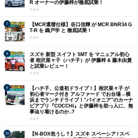
R オーナーの伊藤梓が徹底試乗！
クルマ
【MCR還暦仕様】谷口信輝 が MCR BNR34 G
T-R を 織戸学 と 徹底試乗！
クルマ
スズキ 新型 スイフト 5MT を マニュアル初心
者 相沢菜々子（ハチ子）が 伊藤梓 & 藤木由貴
と試乗レビュー！
クルマ
【ハチ子、公道初ドライブ！】相沢菜々子 が
初心者マーク付き アルファード でお台場→横
浜までランチドライブ！”パイオニア”のカーナ
ビアプリ『COCCHi』と伊藤梓を助っ人に、無
事辿り着けるのか..?
クルマ
【N-BOX危うし？】スズキ スペーシア / スペ