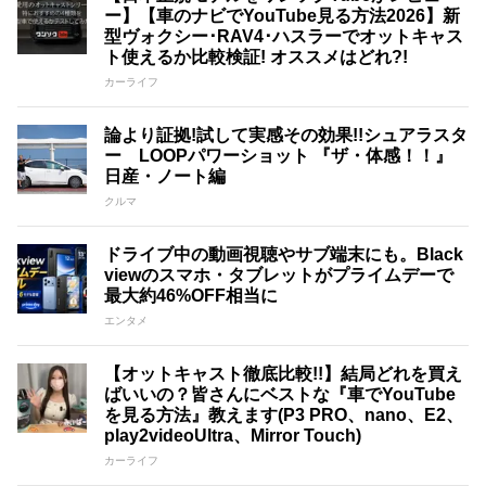
ー】【車のナビでYouTube見る方法2026】新
型ヴォクシー･RAV4･ハスラーでオットキャス
ト使えるか比較検証! オススメはどれ?!
カーライフ
論より証拠!試して実感その効果!!シュアラスタ
ー LOOPパワーショット 『ザ・体感！！』
日産・ノート編
クルマ
ドライブ中の動画視聴やサブ端末にも。Black
viewのスマホ・タブレットがプライムデーで
最大約46%OFF相当に
エンタメ
【オットキャスト徹底比較!!】結局どれを買え
ばいいの？皆さんにベストな『車でYouTube
を見る方法』教えます(P3 PRO、nano、E2、
play2videoUltra、Mirror Touch)
カーライフ