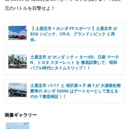
元のバトルを目撃せよ！
【 土屋圭市 × ホンダ FFスポーツ 】土屋圭市 が
EG6 シビック、CR-X、グランドシビック と再
会。
土屋圭市 が ホンダ シティ ターボII、日産 マーチ
R、トヨタ スターレット を 徹底試乗して、昭和
バブル時代にタイムスリップ！！
土屋圭市 パパ？ と 相沢菜々子 娘？が 大湯都史樹
愛車の ホンダ S2000 はデートカーとして使える
のか？徹底検証！！
画像ギャラリー