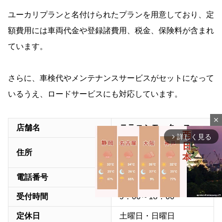
ユーカリプランと名付けられたプランを用意しており、定
額費用には車両代金や登録諸費用、税金、保険料が含まれ
ています。
さらに、車検代やメンテナンスサービスがセットになって
いるうえ、ロードサービスにも対応しています。
close
店舗名
テラニシモータース
詳しく見る
arrow_forward_ios
〒571-0046
住所
大阪府門真市本町11-20
電話番号
06-6904-0550
受付時間
9：00～18：00
定休日
土曜日・日曜日