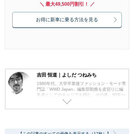
＼ 最大49,500円割引！ ／
お得に新車に乗る方法を見る
吉田 恒道｜よしだ つねみち
1980年代、大学卒業後ファッション・モード専
門誌「WWD Japan」編集部勤務を皮切りに編
集者としてのキャリアを積む。その後、90年〜
2000年代、中堅出版社ダイヤモンド社の自動車
専門誌・副編集長に就く。以降、男性ライフス
タイル誌「Straight’」（扶桑社）など複数の男
性誌編集長を歴任し独立、フリーランスのエデ
ィターに、現職。著書に「シングルモルトの愉
しみ方」（学習研究社）がある。
【この記事のすべての画像を表示する（17枚）】