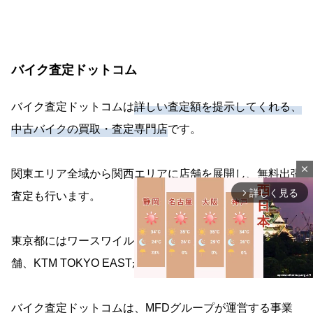
バイク査定ドットコム
バイク査定ドットコムは
詳しい査定額を提示してくれる、
中古バイクの買取・査定専門店
です。
close
関東エリア全域から関西エリアに店舗を展開し、無料出張
詳しく見る
arrow_forward_ios
査定も行います。
東京都にはワースワイル本店のほか、江戸川区にもう1店
舗、KTM TOKYO EASTがあります。
バイク査定ドットコムは、MFDグループが運営する事業