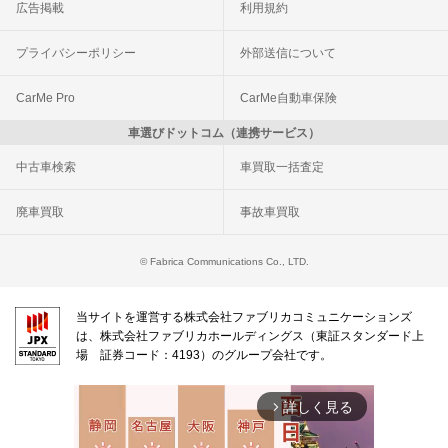
広告掲載
利用規約
プライバシーポリシー
外部送信について
CarMe Pro
CarMe自動車保険
車選びドットコム（連携サービス）
中古車検索
車買取一括査定
廃車買取
事故車買取
© Fabrica Communications Co., LTD.
当サイトを運営する株式会社ファブリカコミュニケーションズ
は、株式会社ファブリカホールディングス（東証スタンダード上
場 証券コード：4193）のグループ会社です。
詳しく見る
arrow_forward_ios