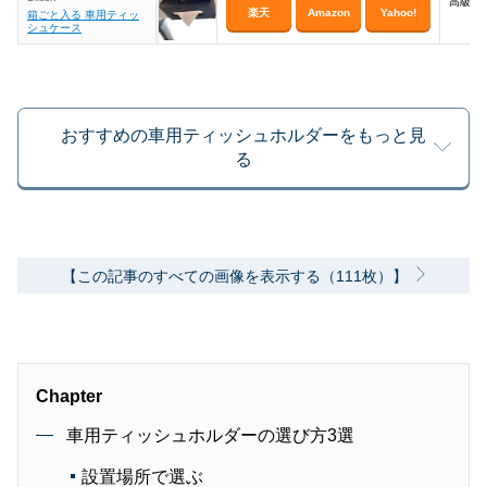
高級感
楽天
Amazon
Yahoo!
箱ごと入る 車用ティッ
シュケース
おすすめの車用ティッシュホルダーをもっと見
る
【この記事のすべての画像を表示する（111枚）】
Chapter
車用ティッシュホルダーの選び方3選
設置場所で選ぶ