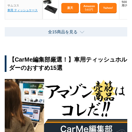
500
サムコス
用ティ
Amazon
楽天
Yahoo!
540円
車用 ティッシュケース
全15商品を見る
【CarMe編集部厳選！】車用ティッシュホル
ダーのおすすめ15選