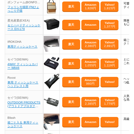
ボンフォーム(BONFOR
可愛さ
Amazon
Yahoo!
M)
楽天
フェリシモ猫部 FNひょ
ティッ
1,828円
1,815円
っこり子猫
星光産業(EXEA)
簡単取
Yahoo!
も◯。
楽天
Amazon
セミハードティッシュケ
1,377円
ース EH-179
箱ごと
IROKOHA
Amazon
Yahoo!
ク！
楽天
2,380円
2,891円
車用ティッシュケース
セイワ(SEIWA)
とにか
Amazon
Yahoo!
これで
楽天
4WAY ティッシュカバ
1,055円
1,119円
ー W846
Roost
ヘッド
Amazon
楽天
Yahoo!
車用 ティッシュケース
つ低コ
960円
ヘッドレスト用
人気ブ
セイワ(SEIWA)
な高品
Amazon
Yahoo!
楽天
OUTDOOR PRODUCTS
2,385円
1,779円
(アウトドアプロダクツ)
車用 ティッシュカバー
OD36
Blissh
高級感
楽天
Amazon
Yahoo!
箱ごと入る 車用ティッ
シュケース