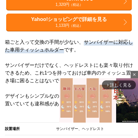
1,320円
（税込）
Yahoo!ショッピングで詳細を見る
1,133円
（税込）
箱ごと入って交換の手間が少ない、
サンバイザーに対応し
た車用ティッシュホルダー
です。
サンバイザーだけでなく、ヘッドレストにも楽々取り付け
できるため、これ1つを持っておけば車内のティッシュ置
close
き場に困ることはないでしょう。
詳しく見る
arrow_forward_ios
デザインもシンプルなので、後部座席やダッシュボードに
置いていても違和感がありません。
設置場所
サンバイザー、ヘッドレスト