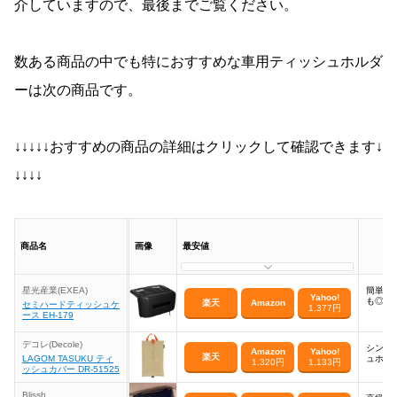
介していますので、最後までご覧ください。
数ある商品の中でも特におすすめな車用ティッシュホルダ
ーは次の商品です。
↓↓↓↓↓おすすめの商品の詳細はクリックして確認できます↓
↓↓↓↓
商品名
画像
最安値
星光産業(EXEA)
簡単取
Yahoo!
も◎
楽天
Amazon
セミハードティッシュケ
1,377円
ース EH-179
デコレ(Decole)
シンプ
Amazon
Yahoo!
楽天
LAGOM TASUKU ティ
ュホル
1,320円
1,133円
ッシュカバー DR-51525
Blissh