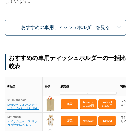
しています。
おすすめの車用ティッシュホルダーを見る
おすすめの車用ティッシュホルダーの一括比
較表
商品名
画像
最安値
特徴
デコレ(Decole)
シンプ
Amazon
Yahoo!
楽天
LAGOM TASUKU ティ
ュホル
1,320円
1,133円
ッシュカバー DR-51525
LIV HEART
子供も
楽天
Amazon
Yahoo!
ティッシュケース リラ
ザイン
カ 柴犬のコタロウ