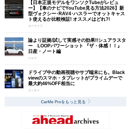
【日本正規モデルをワンソクTubeがレビュ
ー】【車のナビでYouTube見る方法2026】新
型ヴォクシー･RAV4･ハスラーでオットキャス
ト使えるか比較検証! オススメはどれ?!
カーライフ
論より証拠!試して実感その効果!!シュアラスタ
ー LOOPパワーショット 『ザ・体感！！』
日産・ノート編
クルマ
ドライブ中の動画視聴やサブ端末にも。Black
viewのスマホ・タブレットがプライムデーで
最大約46%OFF相当に
エンタメ
CarMe Proをもっと見る