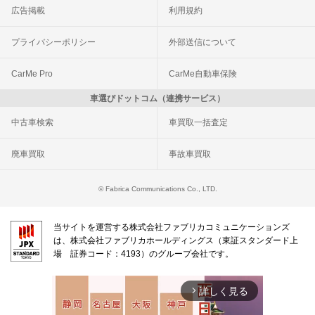
広告掲載
利用規約
プライバシーポリシー
外部送信について
CarMe Pro
CarMe自動車保険
車選びドットコム（連携サービス）
中古車検索
車買取一括査定
廃車買取
事故車買取
© Fabrica Communications Co., LTD.
当サイトを運営する株式会社ファブリカコミュニケーションズ
は、株式会社ファブリカホールディングス（東証スタンダード上
場 証券コード：4193）のグループ会社です。
詳しく見る
arrow_forward_ios