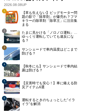
2026.08.08UP
【草も生えない】ビッグモーター問
題の影で「除草剤」が爆売れ？フマ
キラーの除草剤「除草王」に注目集
まる
たまに見かける「ノロノロ運転」…
ゆっくり運転していても違反にな
る？
サンシェードで車内温度はどこまで
防げる？
【秋冬にも】サンシェードで車内結
露は防げる？
【災害時でも安心！】車に備える防
災アイテム6選
運転するときのちょっとした”イラ
イラ”を解消