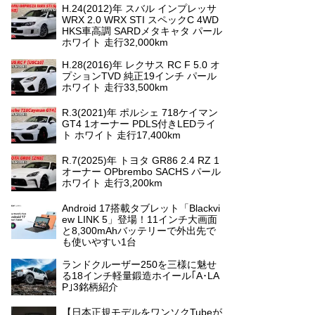
H.24(2012)年 スバル インプレッサ
WRX 2.0 WRX STI スペックC 4WD
HKS車高調 SARDメタキャタ パール
ホワイト 走行32,000km
H.28(2016)年 レクサス RC F 5.0 オ
プションTVD 純正19インチ パール
ホワイト 走行33,500km
R.3(2021)年 ポルシェ 718ケイマン
GT4 1オーナー PDLS付きLEDライ
ト ホワイト 走行17,400km
R.7(2025)年 トヨタ GR86 2.4 RZ 1
オーナー OPbrembo SACHS パール
ホワイト 走行3,200km
Android 17搭載タブレット「Blackvi
ew LINK 5」登場！11インチ大画面
と8,300mAhバッテリーで外出先で
も使いやすい1台
ランドクルーザー250を三様に魅せ
る18インチ軽量鍛造ホイール｢A･LA
P｣3銘柄紹介
【日本正規モデルをワンソクTubeが