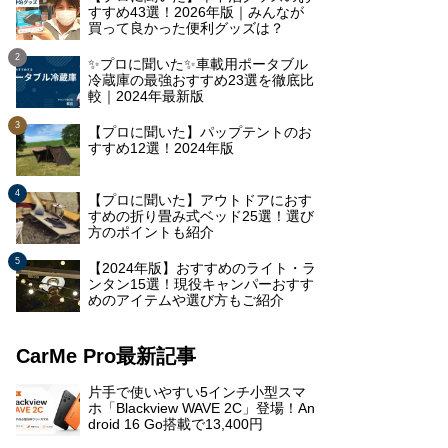
すすめ43選！2026年版｜みんなが
買って良かった便利グッズは？
✨プロに聞いた✨車載用ポータブル
冷蔵庫の最強おすすめ23選を徹底比
較｜2024年最新版
【プロに聞いた】パップテントのお
すすめ12選！2024年版
【プロに聞いた】アウトドアにおす
すめの折り畳み式ベッド25選！選び
方のポイントも紹介
【2024年版】おすすめのライト・ラ
ンタン15選！現役キャンパーおすす
めのアイテムや選び方もご紹介
CarMe Pro最新記事
片手で使いやすい5インチ小型スマ
ホ「Blackview WAVE 2C」登場！An
droid 16 Go搭載で13,400円