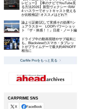
レビュー】【車のナビでYouTube見
る方法2026】新型ヴォクシー･RAV
4･ハスラーでオットキャスト使える
か比較検証! オススメはどれ?!
論より証拠!試して実感その効果!!シ
ュアラスター LOOPパワーショッ
ト 『ザ・体感！！』日産・ノート編
ドライブ中の動画視聴やサブ端末に
も。Blackviewのスマホ・タブレッ
トがプライムデーで最大約46%OFF
相当に
CarMe Proをもっと見る
CARPRIME SNS
X
FaceBook