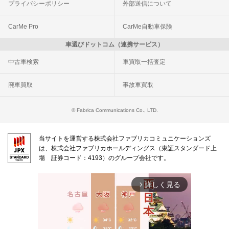
プライバシーポリシー
外部送信について
CarMe Pro
CarMe自動車保険
車選びドットコム（連携サービス）
中古車検索
車買取一括査定
廃車買取
事故車買取
© Fabrica Communications Co., LTD.
当サイトを運営する株式会社ファブリカコミュニケーションズ
は、株式会社ファブリカホールディングス（東証スタンダード上
場 証券コード：4193）のグループ会社です。
詳しく見る
arrow_forward_ios