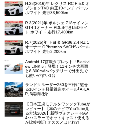
H.28(2016)年 レクサス RC F 5.0 オ
プションTVD 純正19インチ パール
ホワイト 走行33,500km
R.3(2021)年 ポルシェ 718ケイマン
GT4 1オーナー PDLS付きLEDライ
ト ホワイト 走行17,400km
R.7(2025)年 トヨタ GR86 2.4 RZ 1
オーナー OPbrembo SACHS パール
ホワイト 走行3,200km
Android 17搭載タブレット「Blackvi
ew LINK 5」登場！11インチ大画面
と8,300mAhバッテリーで外出先で
も使いやすい1台
ランドクルーザー250を三様に魅せ
る18インチ軽量鍛造ホイール｢A･LA
P｣3銘柄紹介
【日本正規モデルをワンソクTubeが
レビュー】【車のナビでYouTube見
る方法2026】新型ヴォクシー･RAV
4･ハスラーでオットキャスト使える
か比較検証! オススメはどれ?!