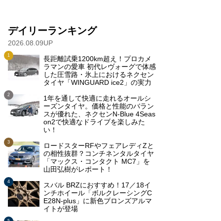
デイリーランキング
2026.08.09UP
長距離試乗1200km超え！プロカメ
ラマンの愛車 初代レヴォーグで体感
した圧雪路・氷上におけるネクセン
タイヤ「WINGUARD ice2」の実力
1年を通して快適に走れるオールシ
ーズンタイヤ。価格と性能のバラン
スが優れた、ネクセンN-Blue 4Seas
on2で快適なドライブを楽しみた
い！
ロードスターRFやフェアレディZと
の相性抜群？コンチネンタルタイヤ
「マックス・コンタクト MC7」を
山田弘樹がレポート！
スバル BRZにおすすめ！17／18イ
ンチホイール「ボルクレーシングC
E28N-plus」に新色ブロンズアルマ
イトが登場