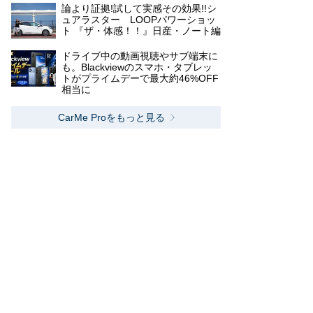
論より証拠!試して実感その効果!!シ
ュアラスター LOOPパワーショッ
ト 『ザ・体感！！』日産・ノート編
ドライブ中の動画視聴やサブ端末に
も。Blackviewのスマホ・タブレッ
トがプライムデーで最大約46%OFF
相当に
CarMe Proをもっと見る