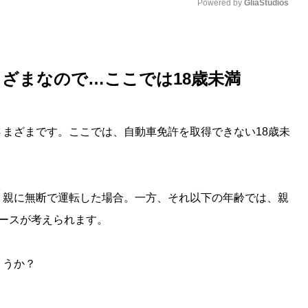
Powered by 
GliaStudios
M
u
ざまなので…ここでは18歳未満
t
e
まざまです。ここでは、自動車免許を取得できない18歳未
、親に無断で運転した場合。一方、それ以下の年齢では、親
ースが考えられます。
ょうか？