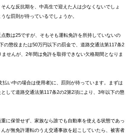
。そんな反抗期を、中高生で迎えた人は少なくないでしょ
ような罰則が待っているでしょうか。
点数は25ですが、そもそも運転免許を所持していないの
の懲役または50万円以下の罰金で、道路交通法第117条2
りませんが、2年間は免許を取得できない欠格期間となりま
。
支払い中の場合は使用者)に、罰則が待っています。まずは
して道路交通法第117条2の2第2項により、3年以下の懲
厳重に保管せず、家族なら誰でも自動車を使える状態であっ
さんが無免許運転のうえ交通事故を起こしていたら、被害者