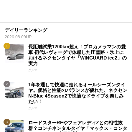
デイリーランキング
2026.08.09UP
長距離試乗1200km超え！プロカメラマンの愛
車 初代レヴォーグで体感した圧雪路・氷上に
おけるネクセンタイヤ「WINGUARD ice2」の
実力
クルマ
1年を通して快適に走れるオールシーズンタイ
ヤ。価格と性能のバランスが優れた、ネクセン
N-Blue 4Season2で快適なドライブを楽しみ
たい！
クルマ
ロードスターRFやフェアレディZとの相性抜
群？コンチネンタルタイヤ「マックス・コンタ