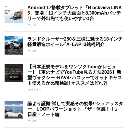
Android 17搭載タブレット「Blackview LINK
5」登場！11インチ大画面と8,300mAhバッテ
リーで外出先でも使いやすい1台
エンタメ
ランドクルーザー250を三様に魅せる18インチ
軽量鍛造ホイール｢A･LAP｣3銘柄紹介
クルマ
【日本正規モデルをワンソクTubeがレビュ
ー】【車のナビでYouTube見る方法2026】新
型ヴォクシー･RAV4･ハスラーでオットキャス
ト使えるか比較検証! オススメはどれ?!
カーライフ
論より証拠!試して実感その効果!!シュアラスタ
ー LOOPパワーショット 『ザ・体感！！』
日産・ノート編
クルマ