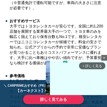
（※普通免許で運転可能ですが、車両の大きさに注意
が必要です）。
おすすめサービス
大手ではトヨタレンタカーが安心です。全国に約1,200
店舗を展開する業界最大手の一つで、トヨタ車のみを
幅広く揃えており保有台数もNo.1です。格安レンタカ
ーではニコニコレンタカーが候補です。料金の安さで
知られ、公式アプリからの予約で非常に安価なプラン
が見つかることもありコストパフォーマンスに優れま
す。大手に比べ車種はやや古い傾向ですが、予算重視
close
なら検討する価値があります。
詳しく見る
arrow_forward_ios
参考価格
8人乗りワゴン車（ノア/セレナ級）のレンタル料金
＼ CARPRIMEおすすめ（PR） ／
ディーラーで手放すのはもったいない！
は、大手では24時間あたり約20,000円が目安です。一
【カーネクスト】ならどんなクルマも高価買取
方、格安店では同クラスが約12,000～13,000円/日で借
りられることがあります（例：ニコニコレンタカーF1
詳しく見てみる
クラスで12,650円/24時間）。※いずれも税込・免責補