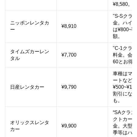
¥8,580。
"S-Sクラ
ニッポンレンタカ
金。ハイ
¥8,910
ー
は¥800~¥1
額。
"C-1クラ
タイムズカーレン
¥7,700
料金。会員は
タル
60とお得
車種はマ
ートなど
日産レンタカー
¥9,790
¥500~¥1,
割引にな
も。
“SAクラス
クトカー
オリックスレンタ
¥9,900
金。大型
カー
季等はハ