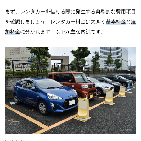
4 | 安さだけじゃない！安心・利便性も含めたコ
まず、レンタカーを借りる際に発生する典型的な費用項目
ストパフォーマンス
を確認しましょう。レンタカー料金は大きく
基本料金
と
追
大手レンタカー会社（トヨタレンタカーやニッ
加料金
に分かれます。以下が主な内訳です。
ポンレンタカー等）の特徴
格安レンタカー会社（ニコニコレンタカー、カ
ースタレンタカー等）の特徴
5 | レンタカー料金を安く抑えるテクニックまと
め
早期予約割引（早割）を利用する
オンライン予約割引を活用する
平日割引を狙う
クーポンやキャンペーンを利用する
会員制度に登録して特典ゲット