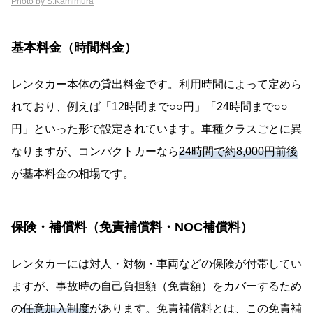
Photo by S.Kamimura
6 | 利用シーン別おすすめプラン
旅行（家族やグループでの観光）
基本料金（時間料金）
引越し（単身引越し～小規模な荷物運搬）
レンタカー本体の貸出料金です。利用時間によって定めら
ビジネス出張（都市間移動・地方都市での短期
利用）
れており、例えば「12時間まで○○円」「24時間まで○○
日帰り観光ドライブ（観光地巡り）
円」といった形で設定されています。車種クラスごとに異
なりますが、コンパクトカーなら
24時間で約8,000円前後
郊外レジャー施設ドライブ（テーマパーク・ア
ウトドア）
が基本料金の相場です。
まとめ
保険・補償料（免責補償料・NOC補償料）
レンタカーには対人・対物・車両などの保険が付帯してい
ますが、事故時の自己負担額（免責額）をカバーするため
の
任意加入制度
があります。免責補償料とは、この免責補