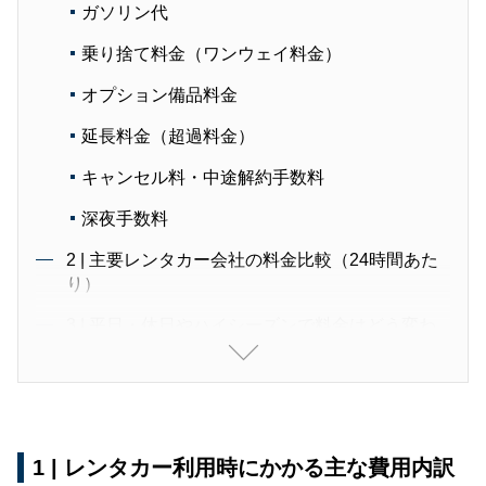
ガソリン代
乗り捨て料金（ワンウェイ料金）
オプション備品料金
延長料金（超過料金）
キャンセル料・中途解約手数料
深夜手数料
2 | 主要レンタカー会社の料金比較（24時間あた
り）
3 | 平日・休日やハイシーズンで料金はどう変わ
る？
ハイシーズン（繁忙期）と通常期
平日と週末・祝日
1 | レンタカー利用時にかかる主な費用内訳
地域・店舗による違い