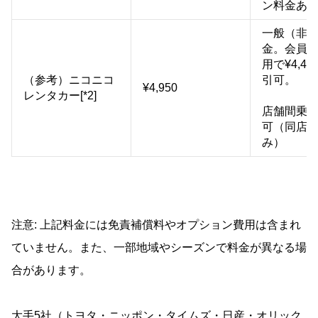
ン料金あ
一般（非
金。会員
用で¥4,4
（参考）ニコニコ
引可。
¥4,950
レンタカー[*2]
店舗間乗
可（同店
み）
注意: 上記料金には免責補償料やオプション費用は含まれ
ていません。また、一部地域やシーズンで料金が異なる場
合があります。
大手5社（トヨタ・ニッポン・タイムズ・日産・オリック