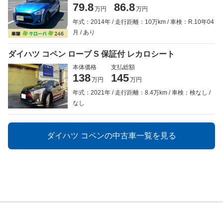
79.8
86.8
万円
万円
年式：2014年
走行距離：10万km
車検：R.10年04
月
あり
ダイハツ コペン ローブ S 保証付 レカロシート
本体価格
支払総額
138
145
万円
万円
年式：2021年
走行距離：8.4万km
車検：検なし
なし
ダイハツ コペンの中古車一覧を見る