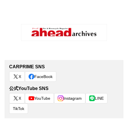
CARPRIME SNS
X
FaceBook
公式YouTube SNS
X
YouTube
Instagram
LINE
TikTok