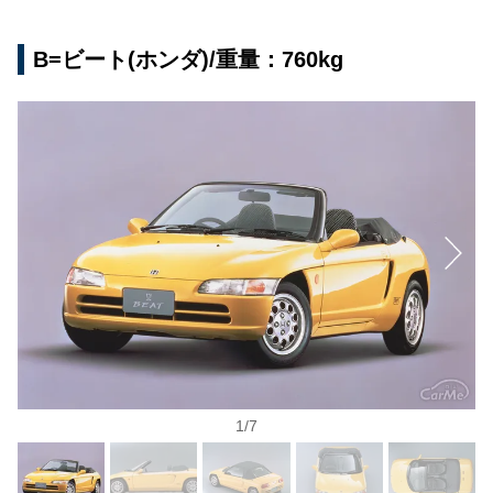
B=ビート(ホンダ)/重量：760kg
1
/
7