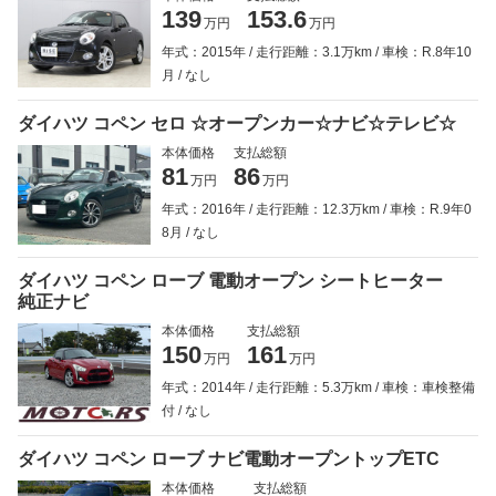
139
153.6
万円
万円
年式：2015年
走行距離：3.1万km
車検：R.8年10
月
なし
ダイハツ コペン セロ ☆オープンカー☆ナビ☆テレビ☆
本体価格
支払総額
81
86
万円
万円
年式：2016年
走行距離：12.3万km
車検：R.9年0
8月
なし
ダイハツ コペン ローブ 電動オープン シートヒーター
純正ナビ
本体価格
支払総額
150
161
万円
万円
年式：2014年
走行距離：5.3万km
車検：車検整備
付
なし
ダイハツ コペン ローブ ナビ電動オープントップETC
本体価格
支払総額