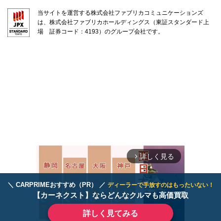
当サイトを運営する株式会社ファブリカコミュニケーションズ
は、株式会社ファブリカホールディングス（東証スタンダード上
場 証券コード：4193）のグループ会社です。
詳しく見る
arrow_forward_ios
＼ CARPRIMEおすすめ（PR） ／
ディーラーで手放すのはもったいない！
【カーネクスト】ならどんなクルマも高価買取
詳しく見てみる