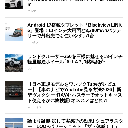
m
クルマ
Android 17搭載タブレット「Blackview LINK
5」登場！11インチ大画面と8,300mAhバッテ
リーで外出先でも使いやすい1台
エンタメ
ランドクルーザー250を三様に魅せる18インチ
軽量鍛造ホイール｢A･LAP｣3銘柄紹介
クルマ
【日本正規モデルをワンソクTubeがレビュ
ー】【車のナビでYouTube見る方法2026】新
型ヴォクシー･RAV4･ハスラーでオットキャス
ト使えるか比較検証! オススメはどれ?!
カーライフ
論より証拠!試して実感その効果!!シュアラスタ
ー LOOPパワーショット 『ザ・体感！！』