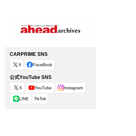
CARPRIME SNS
X
FaceBook
公式YouTube SNS
X
YouTube
Instagram
LINE
TikTok