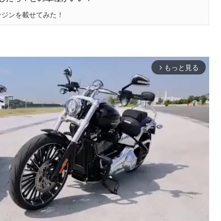
エンジンを載せてみた！
もっと見る
arrow_forward_ios