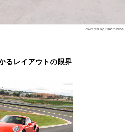
Powered by 
GliaStudios
M
u
わかるレイアウトの限界
t
e