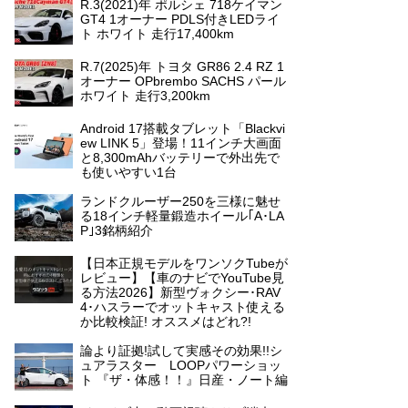
R.3(2021)年 ポルシェ 718ケイマン
GT4 1オーナー PDLS付きLEDライ
ト ホワイト 走行17,400km
R.7(2025)年 トヨタ GR86 2.4 RZ 1
オーナー OPbrembo SACHS パール
ホワイト 走行3,200km
Android 17搭載タブレット「Blackvi
ew LINK 5」登場！11インチ大画面
と8,300mAhバッテリーで外出先で
も使いやすい1台
ランドクルーザー250を三様に魅せ
る18インチ軽量鍛造ホイール｢A･LA
P｣3銘柄紹介
【日本正規モデルをワンソクTubeが
レビュー】【車のナビでYouTube見
る方法2026】新型ヴォクシー･RAV
4･ハスラーでオットキャスト使える
か比較検証! オススメはどれ?!
論より証拠!試して実感その効果!!シ
ュアラスター LOOPパワーショッ
ト 『ザ・体感！！』日産・ノート編