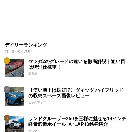
デイリーランキング
2026.08.07UP
マツダ2のグレードの違いを徹底解説｜狙い目
は特別仕様車！
国産車
【使い勝手は良好!?】ヴィッツ ハイブリッド
の収納スペース画像レビュー
ピックアップ
ランドクルーザー250を三様に魅せる18インチ
軽量鍛造ホイール｢A･LAP｣3銘柄紹介
クルマ