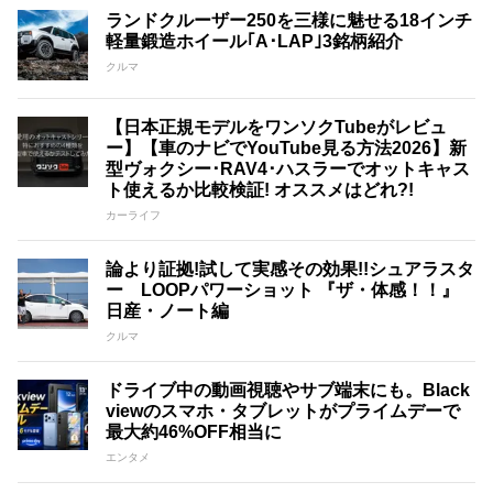
ランドクルーザー250を三様に魅せる18インチ
軽量鍛造ホイール｢A･LAP｣3銘柄紹介
クルマ
【日本正規モデルをワンソクTubeがレビュ
ー】【車のナビでYouTube見る方法2026】新
型ヴォクシー･RAV4･ハスラーでオットキャス
ト使えるか比較検証! オススメはどれ?!
カーライフ
論より証拠!試して実感その効果!!シュアラスタ
ー LOOPパワーショット 『ザ・体感！！』
日産・ノート編
クルマ
ドライブ中の動画視聴やサブ端末にも。Black
viewのスマホ・タブレットがプライムデーで
最大約46%OFF相当に
エンタメ