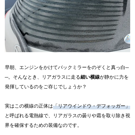
故障防止のポイント
電熱線が無い車種と最新の曇り止め技術
電熱線非搭載車の背景
透明導電膜ヒーター
スマートガラス（調光ガラス）
まとめ
早朝、エンジンをかけてバックミラーをのぞくと真っ白─
─。そんなとき、リアガラスに走る
細い横線
が静かに力を
発揮しているのをご存じでしょうか？
実はこの横線の正体は
「リアウインドウ・デフォッガー」
と呼ばれる電熱線で、リアガラスの曇りや霜を取り除き視
界を確保するための装備なのです。