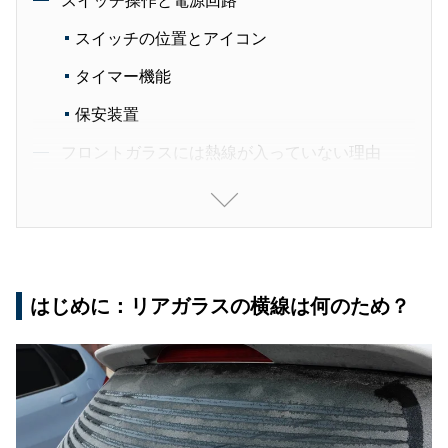
スイッチ操作と電源回路
スイッチの位置とアイコン
タイマー機能
保安装置
フロントガラスには熱線が入っていない理由
視界確保と法規制
代替デフロスト機構が充実
車載センサー・カメラとの干渉回避
はじめに：リアガラスの横線は何のため？
故障かな？と思ったら
全く作動しない場合
一部ラインだけ機能しない場合
接続端子（タブ）が外れた場合