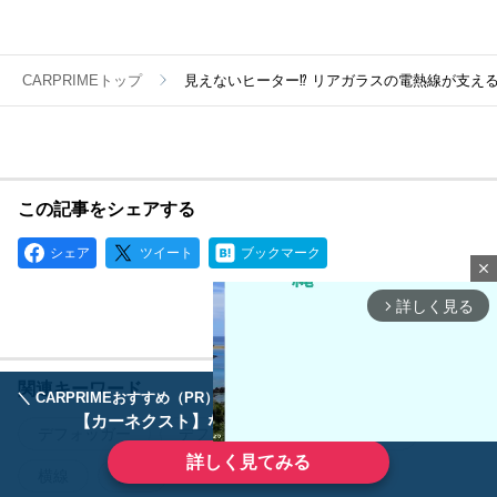
CARPRIMEトップ
見えないヒーター⁉ リアガラスの電熱線が支え
この記事をシェアする
シェア
ツイート
ブックマーク
close
詳しく見る
arrow_forward_ios
関連キーワード
＼ CARPRIMEおすすめ（PR） ／
ディーラーで手放すのはもったいない！
【カーネクスト】ならどんなクルマも高価買取
デフォッガー
デフロスター
リアガラス
詳しく見てみる
横線
役割