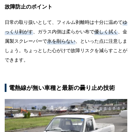
故障防止のポイント
日常の取り扱いとして、フィルム剥離時は十分に温めて
ゆ
っくり剥がす
、ガラス内側は柔らかい布で
優しく拭く
、金
属製スクレーパーで
氷を削らない
、といった点に注意しま
しょう。ちょっとした心がけで故障リスクを減らすことが
できます。
電熱線が無い車種と最新の曇り止め技術