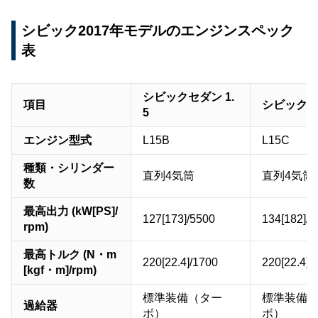
シビック2017年モデルのエンジンスペック
表
シビックセダン 1.
項目
シビック 1.
5
エンジン型式
L15B
L15C
種類・シリンダー
直列4気筒
直列4気筒
数
最高出力 (kW[PS]/
127[173]/5500
134[182]/6
rpm)
最高トルク (N・m
220[22.4]/1700
220[22.4]/
[kgf・m]/rpm)
標準装備（ター
標準装備
過給器
ボ）
ボ）