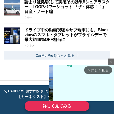
論より証拠!試して実感その効果!!シュアラスタ
ー LOOPパワーショット 『ザ・体感！！』
日産・ノート編
クルマ
ドライブ中の動画視聴やサブ端末にも。Black
viewのスマホ・タブレットがプライムデーで
最大約46%OFF相当に
エンタメ
CarMe Proをもっと見る
close
詳しく見る
arrow_forward_ios
＼ CARPRIMEおすすめ（PR） ／
ディーラーで手放すのはもったいない！
【カーネクスト】ならどんなクルマも高価買取
詳しく見てみる