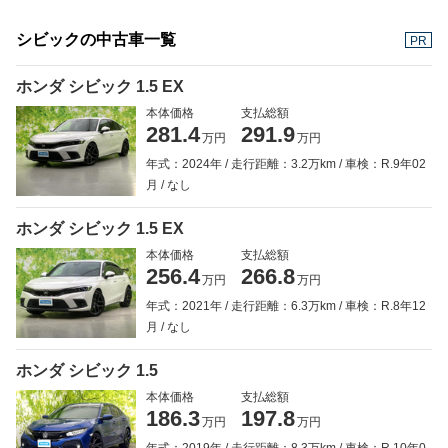
シビックの中古車一覧
PR
ホンダ シビック 1.5 EX
本体価格
支払総額
281.4
291.9
万円
万円
年式：2024年
走行距離：3.2万km
車検：R.9年02
月
なし
ホンダ シビック 1.5 EX
本体価格
支払総額
256.4
266.8
万円
万円
年式：2021年
走行距離：6.3万km
車検：R.8年12
月
なし
ホンダ シビック 1.5
本体価格
支払総額
186.3
197.8
万円
万円