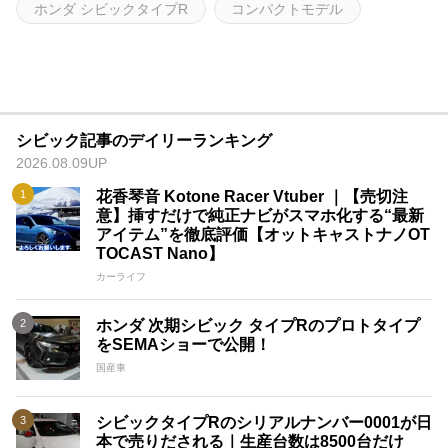
ホンダ シビックタイプR
コンパクトモデル
シビック記事のデイリーランキング
2026.08.09UP
花香琴音 Kotone Racer Vtuber ｜【売切注
意】挿すだけで純正ナビがスマホ化する“最新
アイテム”を徹底評価【オットキャストナノOT
TOCAST Nano】
カーライフ
ホンダ 次期シビック タイプRのプロトタイプ
をSEMAショーで公開！
国産車
シビックタイプRのシリアルナンバー0001が日
本で売りだされる｜生産台数は8500台だけ