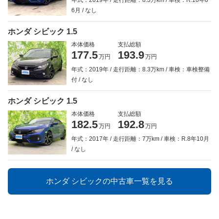
年式：2019年
走行距離：8.3万km
車検：R.10年0
6月
なし
ホンダ シビック 1.5
本体価格
支払総額
177.5
193.9
万円
万円
年式：2019年
走行距離：8.3万km
車検：車検整備
付
なし
ホンダ シビック 1.5
本体価格
支払総額
182.5
192.8
万円
万円
年式：2017年
走行距離：7万km
車検：R.8年10月
なし
ホンダ シビックの中古車一覧を見る