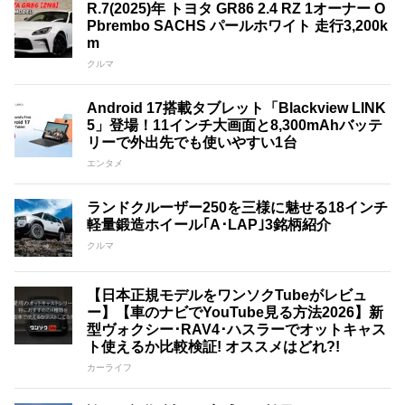
R.7(2025)年 トヨタ GR86 2.4 RZ 1オーナー O
Pbrembo SACHS パールホワイト 走行3,200k
m
クルマ
Android 17搭載タブレット「Blackview LINK
5」登場！11インチ大画面と8,300mAhバッテ
リーで外出先でも使いやすい1台
エンタメ
ランドクルーザー250を三様に魅せる18インチ
軽量鍛造ホイール｢A･LAP｣3銘柄紹介
クルマ
【日本正規モデルをワンソクTubeがレビュ
ー】【車のナビでYouTube見る方法2026】新
型ヴォクシー･RAV4･ハスラーでオットキャス
ト使えるか比較検証! オススメはどれ?!
カーライフ