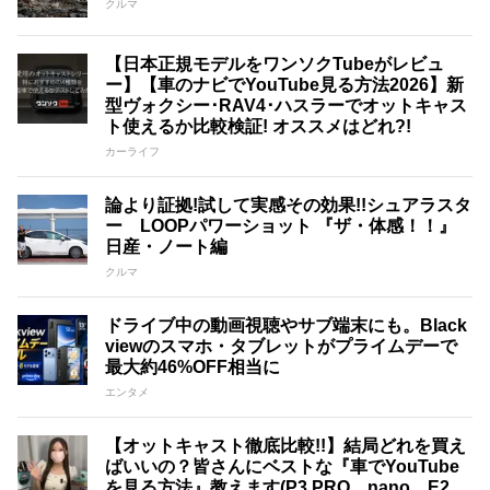
クルマ
【日本正規モデルをワンソクTubeがレビュ
ー】【車のナビでYouTube見る方法2026】新
型ヴォクシー･RAV4･ハスラーでオットキャス
ト使えるか比較検証! オススメはどれ?!
カーライフ
論より証拠!試して実感その効果!!シュアラスタ
ー LOOPパワーショット 『ザ・体感！！』
日産・ノート編
クルマ
ドライブ中の動画視聴やサブ端末にも。Black
viewのスマホ・タブレットがプライムデーで
最大約46%OFF相当に
エンタメ
【オットキャスト徹底比較!!】結局どれを買え
ばいいの？皆さんにベストな『車でYouTube
を見る方法』教えます(P3 PRO、nano、E2、