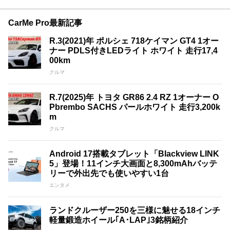
CarMe Pro最新記事
R.3(2021)年 ポルシェ 718ケイマン GT4 1オー
ナー PDLS付きLEDライト ホワイト 走行17,4
00km
クルマ
R.7(2025)年 トヨタ GR86 2.4 RZ 1オーナー O
Pbrembo SACHS パールホワイト 走行3,200k
m
クルマ
Android 17搭載タブレット「Blackview LINK
5」登場！11インチ大画面と8,300mAhバッテ
リーで外出先でも使いやすい1台
エンタメ
ランドクルーザー250を三様に魅せる18インチ
軽量鍛造ホイール｢A･LAP｣3銘柄紹介