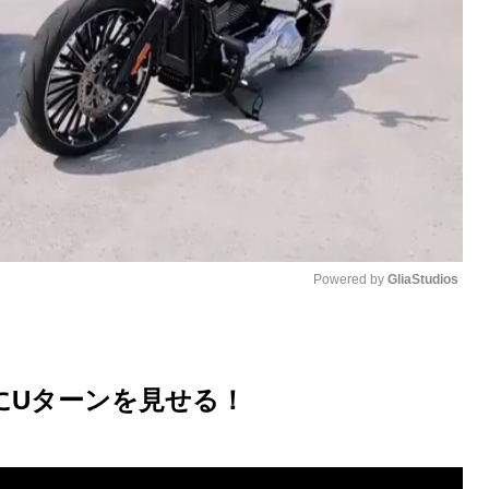
Powered by 
GliaStudios
M
u
事にUターンを見せる！
t
e