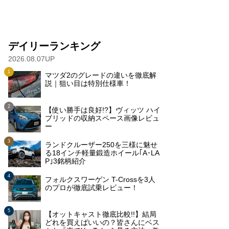
デイリーランキング
2026.08.07UP
マツダ2のグレードの違いを徹底解
説｜狙い目は特別仕様車！
【使い勝手は良好!?】ヴィッツ ハイ
ブリッドの収納スペース画像レビュ
ー
ランドクルーザー250を三様に魅せ
る18インチ軽量鍛造ホイール｢A･LA
P｣3銘柄紹介
フォルクスワーゲン T-Crossを3人
のプロが徹底試乗レビュー！
【オットキャスト徹底比較!!】結局
どれを買えばいいの？皆さんにベス