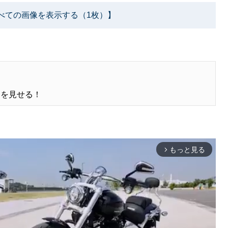
べての画像を表示する（1枚）】
ンを見せる！
もっと見る
arrow_forward_ios