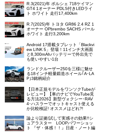
R.3(2021)年 ポルシェ 718ケイマン
GT4 1オーナー PDLS付きLEDライ
ト ホワイト 走行17,400km
R.7(2025)年 トヨタ GR86 2.4 RZ 1
オーナー OPbrembo SACHS パール
ホワイト 走行3,200km
Android 17搭載タブレット「Blackvi
ew LINK 5」登場！11インチ大画面
と8,300mAhバッテリーで外出先で
も使いやすい1台
ランドクルーザー250を三様に魅せ
る18インチ軽量鍛造ホイール｢A･LA
P｣3銘柄紹介
【日本正規モデルをワンソクTubeが
レビュー】【車のナビでYouTube見
る方法2026】新型ヴォクシー･RAV
4･ハスラーでオットキャスト使える
か比較検証! オススメはどれ?!
論より証拠!試して実感その効果!!シ
ュアラスター LOOPパワーショッ
ト 『ザ・体感！！』日産・ノート編