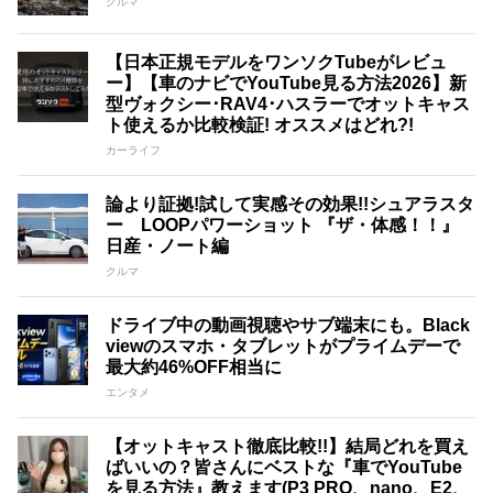
クルマ
【日本正規モデルをワンソクTubeがレビュ
ー】【車のナビでYouTube見る方法2026】新
型ヴォクシー･RAV4･ハスラーでオットキャス
ト使えるか比較検証! オススメはどれ?!
カーライフ
論より証拠!試して実感その効果!!シュアラスタ
ー LOOPパワーショット 『ザ・体感！！』
日産・ノート編
クルマ
ドライブ中の動画視聴やサブ端末にも。Black
viewのスマホ・タブレットがプライムデーで
最大約46%OFF相当に
エンタメ
【オットキャスト徹底比較!!】結局どれを買え
ばいいの？皆さんにベストな『車でYouTube
を見る方法』教えます(P3 PRO、nano、E2、