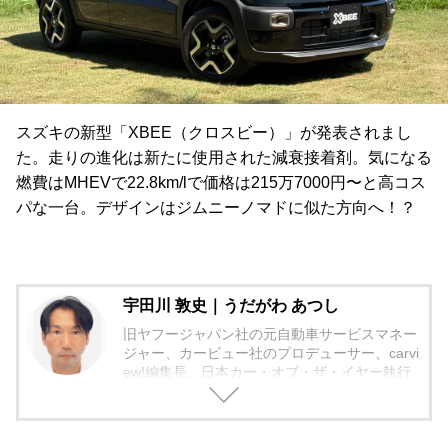
スズキの新型「XBEE（クロスビー）」が発表されまし
た。走りの進化は新たに使用された減衰接着剤。気になる
燃費はMHEVで22.8km/lで価格は215万7000円〜と高コス
パな一台。デザインはジムニーノマドに似た方向へ！？
宇田川 敦史｜うだがわ あつし
旧ヤフージャパン社の元自動車サービスマネー
ジャー、カービュー社のプロデューサー、carvi
ew!編集長、日本カー・オブ・ザ・イヤー執行
役員。
現ファブリカコミュニケーションズ社のメディ
ア車選びドットコムとカープライムの統括編集