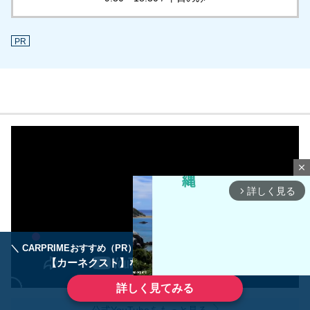
PR
close
詳しく見る
arrow_forward_ios
＼ CARPRIMEおすすめ（PR） ／
ディーラーで手放すのはもったいない！
【カーネクスト】ならどんなクルマも高価買取
詳しく見てみる