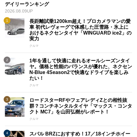
デイリーランキング
2026.08.09UP
長距離試乗1200km超え！プロカメラマンの愛
車 初代レヴォーグで体感した圧雪路・氷上に
おけるネクセンタイヤ「WINGUARD ice2」の
実力
クルマ
1年を通して快適に走れるオールシーズンタイ
ヤ。価格と性能のバランスが優れた、ネクセン
N-Blue 4Season2で快適なドライブを楽しみ
たい！
クルマ
ロードスターRFやフェアレディZとの相性抜
群？コンチネンタルタイヤ「マックス・コンタ
クト MC7」を山田弘樹がレポート！
クルマ
スバル BRZにおすすめ！17／18インチホイー