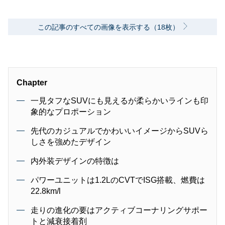
長。
消費者目線でのクルマ選びとクルマ好きならで
はの目線をバランス良く発信し、一人でも多く
この記事のすべての画像を表示する（18枚）
の方が車が好きになっていただける世界に貢献
したいと考えています。
Chapter
一見タフなSUVにも見えるが柔らかいラインも印
象的なプロポーション
先代のカジュアルでかわいいイメージからSUVら
しさを強めたデザイン
内外装デザインの特徴は
パワーユニットは1.2LのCVTでISG搭載、燃費は
22.8km/l
走りの進化の要はアクティブコーナリングサポー
トと減衰接着剤