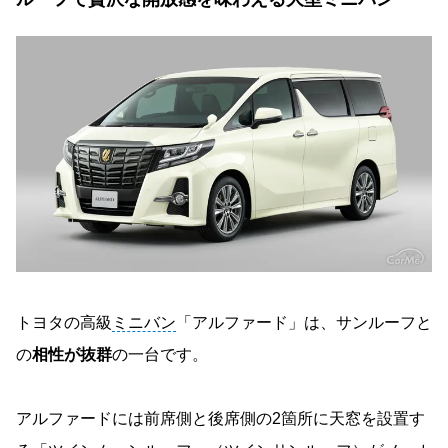
トヨタの高級
ミニバン
「アルファード」は、サンルーフと
の
相性が抜群
の一台です。
アルファードには前席側と後席側の2箇所に天窓を設置す