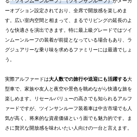
る
「ツインムーンルーフ」（ツインサンルーフ）
がメーカ
ーオプション設定されており、全席で開放感を楽しめま
す。広い室内空間と相まって、まるでリビングの延長のよ
うな快適さを演出できます。特に最上級グレードではツイ
ンムーンルーフの装着が前提となっている場合もあり、ラ
グジュアリーな乗り味を求めるファミリーには最適でしょ
う。
実際アルファードは
大人数での旅行や送迎にも活躍する
大
型車で、家族や友人と夜空や景色を眺めながら快適な旅を
楽しめます。リセールバリューの高さでも知られるアルフ
ァードですが、ツインサンルーフ装着車は中古市場でも人
気が高く、将来的な資産価値という面でも魅力的です。ま
さに贅沢な開放感を味わいたい人向けの一台と言えます。