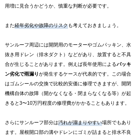
用増に見合うかどうか、慎重な判断が必要です。
また
経年劣化や故障のリスク
も考えておきましょう。
サンルーフ周辺には開閉用のモーターやゴムパッキン、水
抜き用ドレン（排水ダクト）などがあり、放置すると不具
合が生じることがあります。例えば長年使用による
パッキ
ン劣化で雨漏り
が発生するケースが代表的です。この場合
はゴムシールの交換で比較的安価に修理できますが、開閉
機構自体の故障（開かなくなる・閉まらなくなる等）が起
きると3〜10万円程度の修理費がかかることもあります。
さらにサンルーフ部分は
汚れが溜まりやすい
場所でもあり
ます。屋根開口部の溝やドレンにゴミが詰まると排水不良