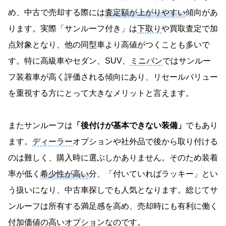
め、中古で売却する際には
査定額が上がりやすい
傾向があ
ります。実際「サンルーフ付き」は
下取り
や買取査定で加
点対象となり、他の同型車より高値がつくことも多いで
す。特に高級車やセダン、SUV、
ミニバン
ではサンルー
フ装着車が高く評価される傾向にあり、リセールバリュー
を重視する方にとって大きなメリットと言えます。
またサンルーフは
「後付けが基本できない装備」
でもあり
ます。
ディーラー
オプションや社外品で後から取り付ける
のは難しく、購入時に選ぶしかありません。そのため装着
率が低く
希少性が高い
分、「付いていればラッキー」とい
う扱いになり、中古車探しでも人気となります。総じてサ
ンルーフは所有する満足感を高め、売却時にも有利に働く
付加価値の高いオプションなのです。