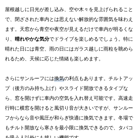
屋根越しに日光が差し込み、空や木々を見上げられること
で、閉ざされた車内とは思えない解放的な雰囲気を味わえ
ます。天窓から青空や夜空が見えるだけで車内が明るくな
り、
晴れやかな気分
でドライブを楽しめるでしょう。特に
晴れた日には青空、雨の日にはガラス越しに雨粒を眺めら
れるため、天候に応じた情緒も楽しめます。
さらにサンルーフには
換気
の利点もあります。チルトアッ
プ（後方のみ持ち上げ）やスライド開放できるタイプな
ら、窓を開けずに車内の空気を入れ替え可能です。高速走
行時に横窓を開けると風切り音が大きいですが、サンルー
フからなら音や風圧が和らぎ快適に換気できます。冬場で
もチルト開放なら寒さを最小限に換気できるので、タバコ
を吸う人以外にも嬉しい機能です。