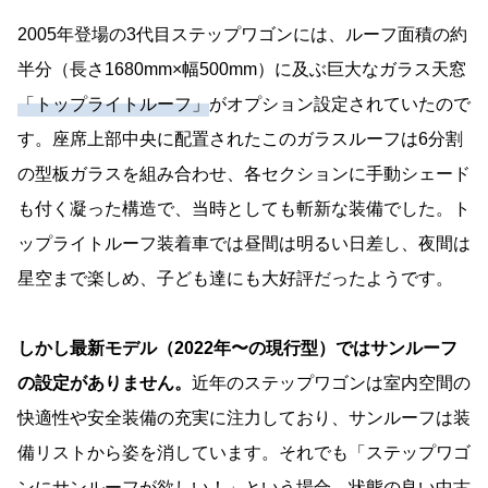
2005年登場の3代目ステップワゴンには、ルーフ面積の約
半分（長さ1680mm×幅500mm）に及ぶ巨大なガラス天窓
「トップライトルーフ」
がオプション設定されていたので
す。座席上部中央に配置されたこのガラスルーフは6分割
の型板ガラスを組み合わせ、各セクションに手動シェード
も付く凝った構造で、当時としても斬新な装備でした。ト
ップライトルーフ装着車では昼間は明るい日差し、夜間は
星空まで楽しめ、子ども達にも大好評だったようです。
しかし最新モデル（2022年〜の現行型）ではサンルーフ
の設定がありません。
近年のステップワゴンは室内空間の
快適性や安全装備の充実に注力しており、サンルーフは装
備リストから姿を消しています。それでも「ステップワゴ
ンにサンルーフが欲しい！」という場合、状態の良い中古