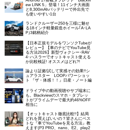
Android 17搭載タブレット「Blackvi
ew LINK 5」登場！11インチ大画面
と8,300mAhバッテリーで外出先で
も使いやすい1台
ランドクルーザー250を三様に魅せ
る18インチ軽量鍛造ホイール｢A･LA
P｣3銘柄紹介
【日本正規モデルをワンソクTubeが
レビュー】【車のナビでYouTube見
る方法2026】新型ヴォクシー･RAV
4･ハスラーでオットキャスト使える
か比較検証! オススメはどれ?!
論より証拠!試して実感その効果!!シ
ュアラスター LOOPパワーショッ
ト 『ザ・体感！！』日産・ノート編
ドライブ中の動画視聴やサブ端末に
も。Blackviewのスマホ・タブレッ
トがプライムデーで最大約46%OFF
相当に
【オットキャスト徹底比較!!】結局
どれを買えばいいの？皆さんにベス
トな『車でYouTubeを見る方法』教
えます(P3 PRO、nano、E2、play2