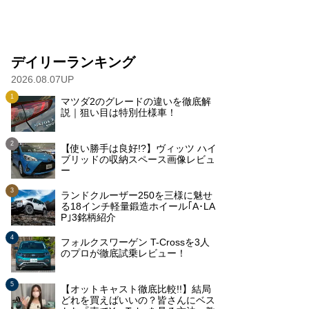
デイリーランキング
2026.08.07UP
マツダ2のグレードの違いを徹底解
説｜狙い目は特別仕様車！
【使い勝手は良好!?】ヴィッツ ハイ
ブリッドの収納スペース画像レビュ
ー
ランドクルーザー250を三様に魅せ
る18インチ軽量鍛造ホイール｢A･LA
P｣3銘柄紹介
フォルクスワーゲン T-Crossを3人
のプロが徹底試乗レビュー！
【オットキャスト徹底比較!!】結局
どれを買えばいいの？皆さんにベス