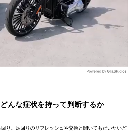
Powered by 
GliaStudios
M
u
、どんな症状を持って判断するか
t
e
足回り。足回りのリフレッシュや交換と聞いてもだいたいど