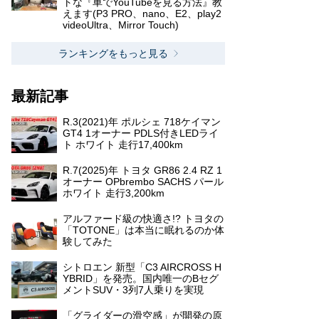
トな『車でYouTubeを見る方法』教
えます(P3 PRO、nano、E2、play2
videoUltra、Mirror Touch)
ランキングをもっと見る
最新記事
R.3(2021)年 ポルシェ 718ケイマン
GT4 1オーナー PDLS付きLEDライ
ト ホワイト 走行17,400km
R.7(2025)年 トヨタ GR86 2.4 RZ 1
オーナー OPbrembo SACHS パール
ホワイト 走行3,200km
アルファード級の快適さ!? トヨタの
「TOTONE」は本当に眠れるのか体
験してみた
シトロエン 新型「C3 AIRCROSS H
YBRID」を発売。国内唯一のBセグ
メントSUV・3列7人乗りを実現
「グライダーの滑空感」が開発の原