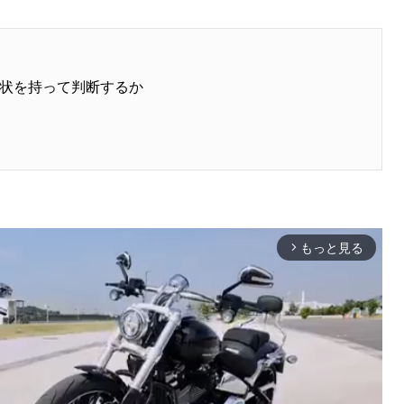
状を持って判断するか
！
もっと見る
arrow_forward_ios