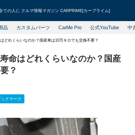
ての人に クルマ情報マガジン CARPRIME[カープライム]
用品
カスタムパーツ
CarMe Pro
公式YouTube
中
はどれくらいなのか？国産車は10万キロでも交換不要？
寿命はどれくらいなのか？国産
不要？
ブックマーク