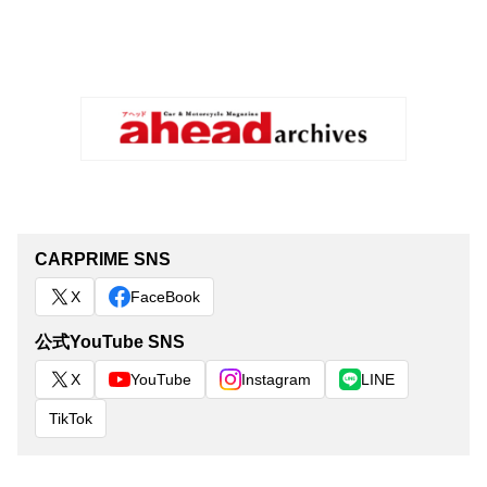
CARPRIME SNS
X
FaceBook
公式YouTube SNS
X
YouTube
Instagram
LINE
TikTok