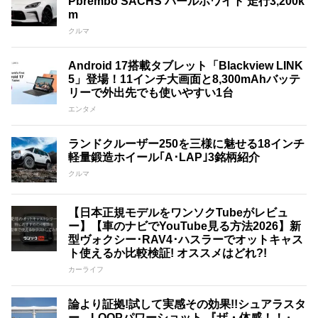
Pbrembo SACHS パールホワイト 走行3,200k
m
クルマ
Android 17搭載タブレット「Blackview LINK
5」登場！11インチ大画面と8,300mAhバッテ
リーで外出先でも使いやすい1台
エンタメ
ランドクルーザー250を三様に魅せる18インチ
軽量鍛造ホイール｢A･LAP｣3銘柄紹介
クルマ
【日本正規モデルをワンソクTubeがレビュ
ー】【車のナビでYouTube見る方法2026】新
型ヴォクシー･RAV4･ハスラーでオットキャス
ト使えるか比較検証! オススメはどれ?!
カーライフ
論より証拠!試して実感その効果!!シュアラスタ
ー LOOPパワーショット 『ザ・体感！！』