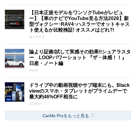
【日本正規モデルをワンソクTubeがレビュ
ー】【車のナビでYouTube見る方法2026】新
型ヴォクシー･RAV4･ハスラーでオットキャス
ト使えるか比較検証! オススメはどれ?!
カーライフ
論より証拠!試して実感その効果!!シュアラスタ
ー LOOPパワーショット 『ザ・体感！！』
日産・ノート編
クルマ
ドライブ中の動画視聴やサブ端末にも。Black
viewのスマホ・タブレットがプライムデーで
最大約46%OFF相当に
エンタメ
CarMe Proをもっと見る