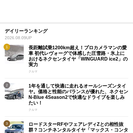
デイリーランキング
2026.08.09UP
長距離試乗1200km超え！プロカメラマンの愛
車 初代レヴォーグで体感した圧雪路・氷上に
おけるネクセンタイヤ「WINGUARD ice2」の
実力
クルマ
1年を通して快適に走れるオールシーズンタイ
ヤ。価格と性能のバランスが優れた、ネクセン
N-Blue 4Season2で快適なドライブを楽しみ
たい！
クルマ
ロードスターRFやフェアレディZとの相性抜
群？コンチネンタルタイヤ「マックス・コンタ