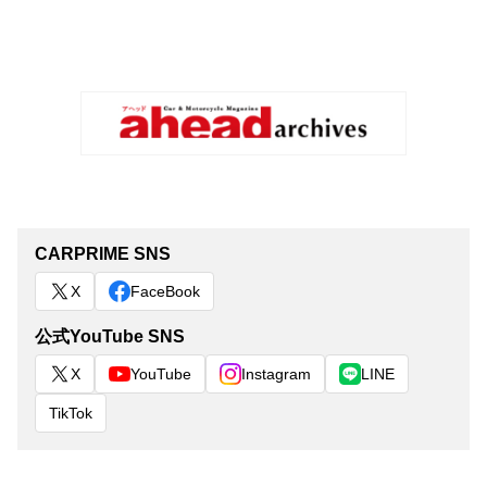
CARPRIME SNS
X
FaceBook
公式YouTube SNS
X
YouTube
Instagram
LINE
TikTok