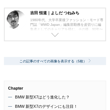
吉田 恒道｜よしだ つねみち
1980年代、大学卒業後ファッション・モード専
門誌「WWD Japan」編集部勤務を皮切りに編
集者としてのキャリアを積む。その後、90年〜
2000年代、中堅出版社ダイヤモンド社の自動車
専門誌・副編集長に就く。以降、男性ライフス
タイル誌「Straight’」（扶桑社）など複数の男
性誌編集長を歴任し独立、フリーランスのエデ
ィターに、現職。著書に「シングルモルトの愉
しみ方」（学習研究社）がある。
この記事のすべての画像を表示する（5枚）
Chapter
BMW 新型X7はどう進化した？
BMW 新型X7のデザインにも注目！