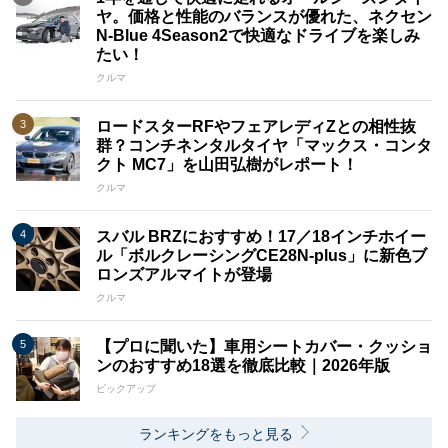
ヤ。価格と性能のバランスが優れた、ネクセン
N-Blue 4Season2で快適なドライブを楽しみ
たい！
クルマ
ロードスターRFやフェアレディZとの相性抜
群？コンチネンタルタイヤ「マックス・コンタ
クト MC7」を山田弘樹がレポート！
クルマ
スバル BRZにおすすめ！17／18インチホイー
ル「ボルクレーシングCE28N-plus」に新色ブ
ロンズアルマイトが登場
クルマ
【プロに聞いた】車用シートカバー・クッショ
ンのおすすめ18選を徹底比較｜2026年版
ピックアップ
ランキングをもっと見る