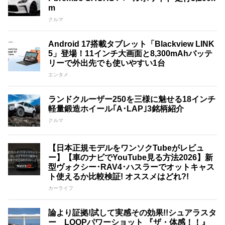
m
クルマ
Android 17搭載タブレット「Blackview LINK
5」登場！11インチ大画面と8,300mAhバッテ
リーで外出先でも使いやすい1台
エンタメ
ランドクルーザー250を三様に魅せる18インチ
軽量鍛造ホイール｢A･LAP｣3銘柄紹介
クルマ
【日本正規モデルをワンソクTubeがレビュ
ー】【車のナビでYouTube見る方法2026】新
型ヴォクシー･RAV4･ハスラーでオットキャス
ト使えるか比較検証! オススメはどれ?!
カーライフ
論より証拠!試して実感その効果!!シュアラスタ
ー LOOPパワーショット 『ザ・体感！！』