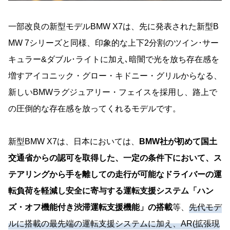
一部改良の新型モデルBMW X7は、先に発表された新型B
MW 7シリーズと同様、印象的な上下2分割のツイン･サー
キュラー&ダブル･ライトに加え､暗闇で光を放ち存在感を
増すアイコニック・グロー・キドニー・グリルからなる、
新しいBMWラグジュアリー・フェイスを採用し、路上で
の圧倒的な存在感を放ってくれるモデルです。
新型BMW X7は、日本においては、
BMW社が初めて国土
交通省からの認可を取得した、一定の条件下において、ス
テアリングから手を離しての走行が可能なドライバーの運
転負荷を軽減し安全に寄与する運転支援システム「ハン
ズ・オフ機能付き渋滞運転支援機能」の搭載
等、
先代モデ
ルに搭載の最先端の運転支援システムに加え、AR(拡張現