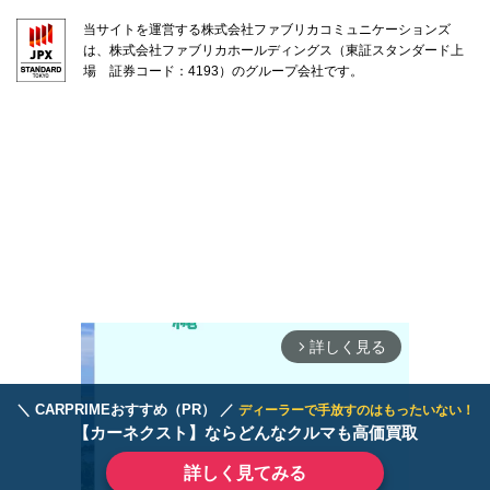
当サイトを運営する株式会社ファブリカコミュニケーションズ
は、株式会社ファブリカホールディングス（東証スタンダード上
場 証券コード：4193）のグループ会社です。
詳しく見る
arrow_forward_ios
＼ CARPRIMEおすすめ（PR） ／
ディーラーで手放すのはもったいない！
【カーネクスト】ならどんなクルマも高価買取
詳しく見てみる