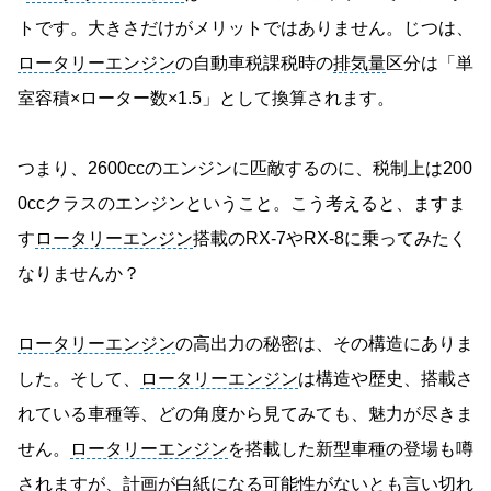
トです。大きさだけがメリットではありません。じつは、
ロータリーエンジン
の自動車税課税時の
排気量
区分は「単
室容積×ローター数×1.5」として換算されます。
つまり、2600ccのエンジンに匹敵するのに、税制上は200
0ccクラスのエンジンということ。こう考えると、ますま
す
ロータリーエンジン
搭載のRX-7やRX-8に乗ってみたく
なりませんか？
ロータリーエンジン
の高出力の秘密は、その構造にありま
した。そして、
ロータリーエンジン
は構造や歴史、搭載さ
れている車種等、どの角度から見てみても、魅力が尽きま
せん。
ロータリーエンジン
を搭載した新型車種の登場も噂
されますが、計画が白紙になる可能性がないとも言い切れ