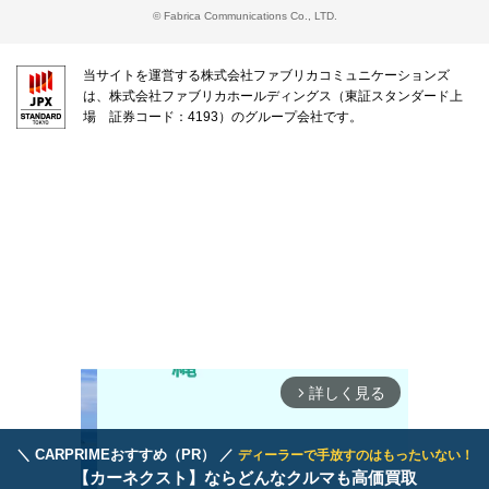
© Fabrica Communications Co., LTD.
当サイトを運営する株式会社ファブリカコミュニケーションズ
は、株式会社ファブリカホールディングス（東証スタンダード上
場 証券コード：4193）のグループ会社です。
詳しく見る
arrow_forward_ios
＼ CARPRIMEおすすめ（PR） ／
ディーラーで手放すのはもったいない！
【カーネクスト】ならどんなクルマも高価買取