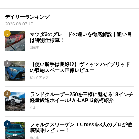
デイリーランキング
2026.08.07UP
マツダ2のグレードの違いを徹底解説｜狙い目
は特別仕様車！
国産車
【使い勝手は良好!?】ヴィッツ ハイブリッド
の収納スペース画像レビュー
ピックアップ
ランドクルーザー250を三様に魅せる18インチ
軽量鍛造ホイール｢A･LAP｣3銘柄紹介
クルマ
フォルクスワーゲン T-Crossを3人のプロが徹
底試乗レビュー！
輸入車