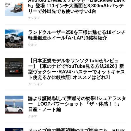
Android 17搭載タブレット「Blackview LINK
5」登場！11インチ大画面と8,300mAhバッテ
リーで外出先でも使いやすい1台
エンタメ
ランドクルーザー250を三様に魅せる18インチ
軽量鍛造ホイール｢A･LAP｣3銘柄紹介
クルマ
【日本正規モデルをワンソクTubeがレビュ
ー】【車のナビでYouTube見る方法2026】新
型ヴォクシー･RAV4･ハスラーでオットキャス
ト使えるか比較検証! オススメはどれ?!
カーライフ
論より証拠!試して実感その効果!!シュアラスタ
ー LOOPパワーショット 『ザ・体感！！』
日産・ノート編
クルマ
ドライブ中の動画視聴やサブ端末にも。Black