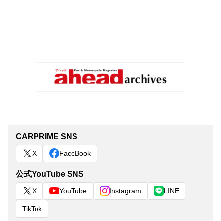
CARPRIME SNS
X
FaceBook
公式YouTube SNS
X
YouTube
Instagram
LINE
TikTok