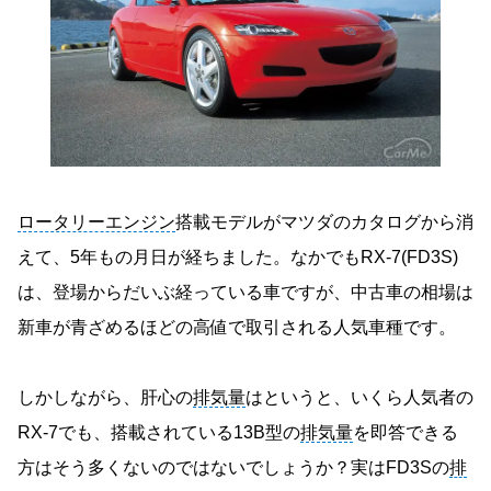
ロータリーエンジン
搭載モデルがマツダのカタログから消
えて、5年もの月日が経ちました。なかでもRX-7(FD3S)
は、登場からだいぶ経っている車ですが、中古車の相場は
新車が青ざめるほどの高値で取引される人気車種です。
しかしながら、肝心の
排気量
はというと、いくら人気者の
RX-7でも、搭載されている13B型の
排気量
を即答できる
方はそう多くないのではないでしょうか？実はFD3Sの
排