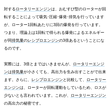
対する
ロータリーエンジン
は、おむすび型のローターが回
転することによって吸気･圧縮･爆発･排気を行っています
が、ローター1回転あたりに3回の爆発を行っています。
つまり、理論上は1回転で得られる爆発によるエネルギー
が同
排気量
の
レシプロエンジン
の3倍あるということにな
るのです。
実際には、3倍とまではいきませんが、
ロータリーエンジ
ン
は
排気量
が小さくても、高出力を生み出すことがで出来
ます。さらに、
レシプロエンジン
と比較して、
ロータリー
エンジン
は、ローターが回転運動をしているため、ロスが
少ないとも言われています。これが、
ロータリーエンジン
の高出力の秘密です。