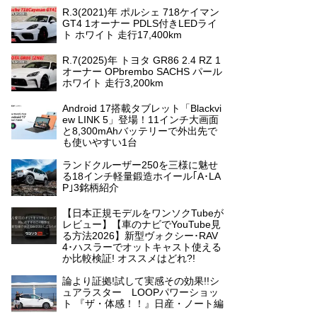
R.3(2021)年 ポルシェ 718ケイマン
GT4 1オーナー PDLS付きLEDライ
ト ホワイト 走行17,400km
R.7(2025)年 トヨタ GR86 2.4 RZ 1
オーナー OPbrembo SACHS パール
ホワイト 走行3,200km
Android 17搭載タブレット「Blackvi
ew LINK 5」登場！11インチ大画面
と8,300mAhバッテリーで外出先で
も使いやすい1台
ランドクルーザー250を三様に魅せ
る18インチ軽量鍛造ホイール｢A･LA
P｣3銘柄紹介
【日本正規モデルをワンソクTubeが
レビュー】【車のナビでYouTube見
る方法2026】新型ヴォクシー･RAV
4･ハスラーでオットキャスト使える
か比較検証! オススメはどれ?!
論より証拠!試して実感その効果!!シ
ュアラスター LOOPパワーショッ
ト 『ザ・体感！！』日産・ノート編