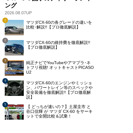
ング
2026.08.07UP
マツダCX-60の各グレードの違いを
比較･解説!!【プロ徹底解説】
マツダCX-60の維持費を徹底解説!!
【プロ徹底解説】
純正ナビでYouTubeやアマプラ･ネ
トフリ視聴! オットキャストPICASO
U2
マツダCX-60のエンジンやミッショ
ン、パワートレイン等のスペックや
安全装備を徹底解説!!【プロ徹底解
説】
【 どっちが速いの？】土屋圭市 と
谷口信輝 が マツダ CX-60 をサーキ
ットで全開比較＆試乗！