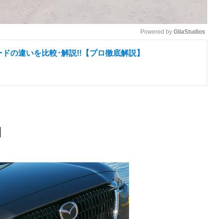
Powered by 
GliaStudios
ードの違いを比較･解説!!【プロ徹底解説】
M
u
t
e
細