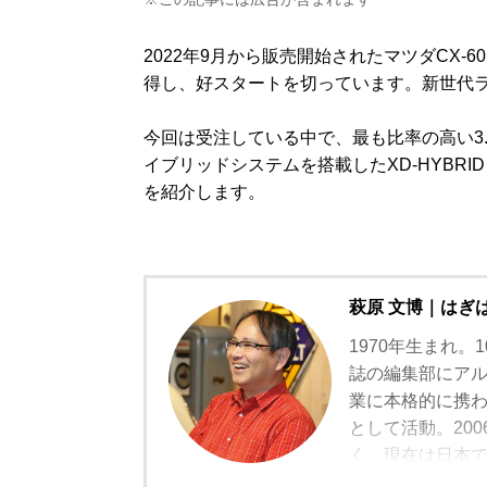
2022年9月から販売開始されたマツダCX-6
得し、好スタートを切っています。新世代
今回は受注している中で、最も比率の高い3.
イブリッドシステムを搭載したXD-HYBRID 
を紹介します。
萩原 文博｜はぎ
1970年生まれ
誌の編集部にアル
業に本格的に携
として活動。20
く、現在は日本
ユーザー視点の