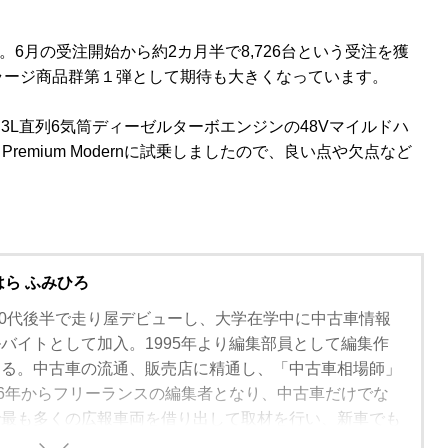
0。6月の受注開始から約2カ月半で8,726台という受注を獲
ラージ商品群第１弾として期待も大きくなっています。
3L直列6気筒ディーゼルターボエンジンの48Vマイルドハ
Premium Modernに試乗しましたので、良い点や欠点など
はら ふみひろ
。10代後半で走り屋デビューし、大学在学中に中古車情報
バイトとして加入。1995年より編集部員として編集作
わる。中古車の流通、販売店に精通し、「中古車相場師」
06年からフリーランスの編集者となり、中古車だけでな
で最も多くの広報車両を借り出して取材を行い、新車でも
バイヤーズガイドを中心に、人気車種の動向や流行りの装