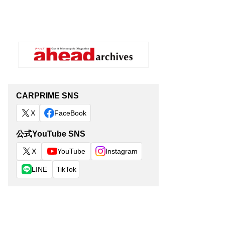
CARPRIME SNS
X
FaceBook
公式YouTube SNS
X
YouTube
Instagram
LINE
TikTok