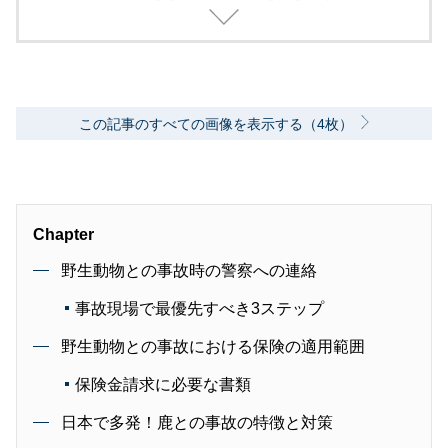
2000年代、中堅出版社ダイヤモンド社の自動車
専門誌・副編集長に就く。以降、男性ライフス
タイル誌「Straight’」（扶桑社）など複数の男
性誌編集長を歴任し独立、フリーランスのエデ
ィターに、現職。著書に「シングルモルトの愉
しみ方」（学習研究社）がある。
この記事のすべての画像を表示する（4枚）
Chapter
野生動物との事故時の警察への連絡
事故現場で最優先すべき3ステップ
野生動物との事故における保険の適用範囲
保険金請求に必要な書類
日本で多発！鹿との事故の特徴と対策