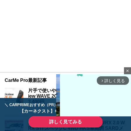
close
CarMe Pro最新記事
詳しく見る
arrow_forward_ios
片手で使いやすい5インチ小型スマホ「Blackv
iew WAVE 2C」登場！Android 16 Go搭載で1
3,400円
＼ CARPRIMEおすすめ（PR） ／
ディーラーで手放すのはもったいない！
エンタメ
【カーネクスト】ならどんなクルマも高価買取
詳しく見てみる
H.24(2012)年 スバル インプレッサWRX 2.0 W
RX STI スペックC 4WD HKS車高調 SARDメ