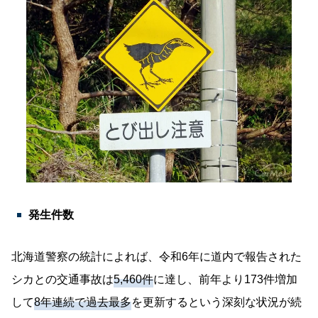
発生件数
北海道警察の統計によれば、令和6年に道内で報告された
シカとの交通事故は
5,460件
に達し、前年より173件増加
して
8年連続で過去最多
を更新するという深刻な状況が続