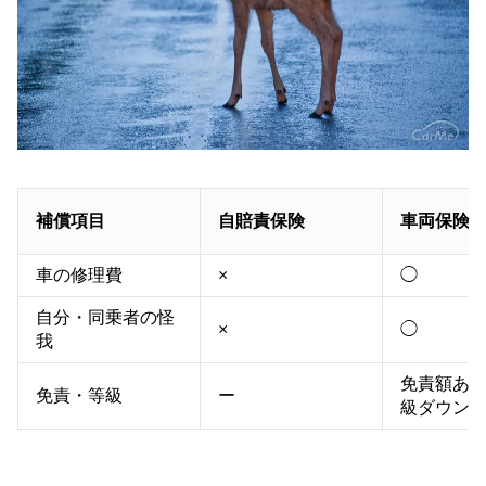
補償項目
自賠責保険
車両保険
車の修理費
×
◯
自分・同乗者の怪
×
◯
我
免責額あり
免責・等級
ー
級ダウン