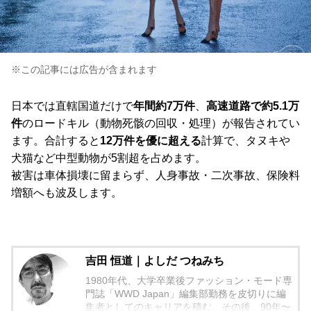
※この記事には広告が含まれます
日本では直轄国道だけで
年間約7万件
、
高速道路で約5.1万
件
のロードキル（動物死骸の回収・処理）が報告されてい
ます。合計すると
12万件を優に超える
計算で、タヌキや
犬猫など中型動物が5割超を占めます。
被害は車体損壊に留まらず、人身事故・二次事故、保険料
増額へも波及します。
吉田 恒道｜よしだ つねみち
1980年代、大学卒業後ファッション・モード専
門誌「WWD Japan」編集部勤務を皮切りに編
集者としてのキャリアを積む。その後、90年〜