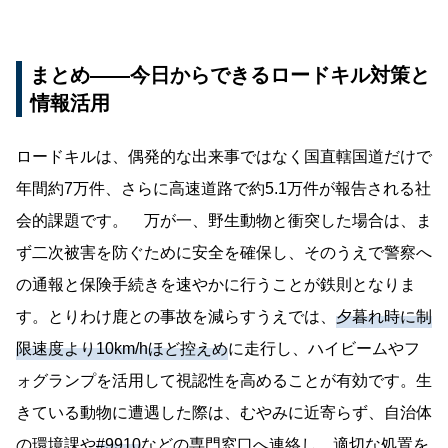
まとめ――今日からできるロードキル対策と
情報活用
ロードキルは、偶発的な出来事ではなく国直轄国道だけで
年間約7万件、さらに高速道路で約5.1万件が報告される社
会的課題です。 万が一、野生動物と衝突した場合は、ま
ず二次被害を防ぐために安全を確保し、そのうえで警察へ
の通報と保険手続きを速やかに行うことが鉄則となりま
す。とりわけ鹿との事故を減らすうえでは、
夕暮れ時に制
限速度より10km/hほど控えめ
に走行し、ハイビームやフ
ォグランプを活用して視認性を高めることが有効です。生
きている動物に遭遇した際は、むやみに近寄らず、自治体
の環境課や
#9910
などの専門窓口へ連絡し、適切な処置を