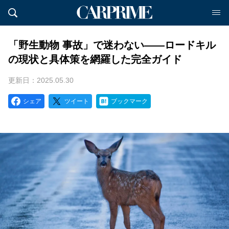
「野生動物 事故」で迷わない――ロードキル
の現状と具体策を網羅した完全ガイド
更新日：2025.05.30
シェア
ツイート
ブックマーク