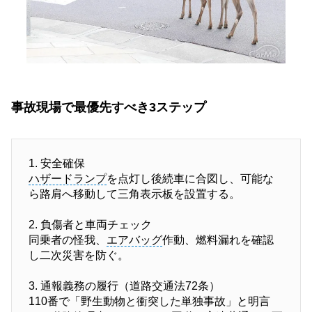
事故現場で最優先すべき3ステップ
1. 安全確保
ハザードランプ
を点灯し後続車に合図し、可能な
ら路肩へ移動して三角表示板を設置する。
2. 負傷者と車両チェック
同乗者の怪我、
エアバッグ
作動、燃料漏れを確認
し二次災害を防ぐ。
3. 通報義務の履行（道路交通法72条）
110番で「野生動物と衝突した単独事故」と明言