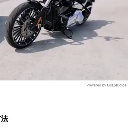
Powered by 
GliaStudios
M
u
方法
t
e