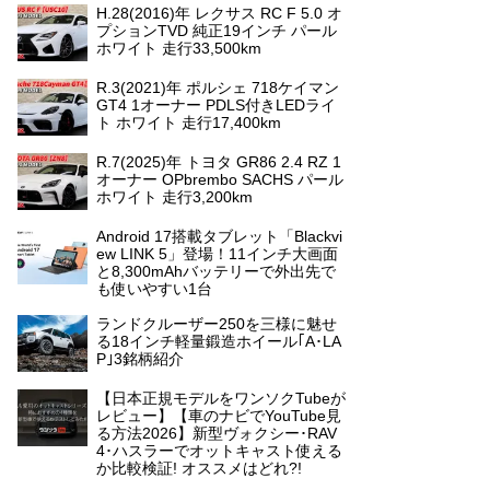
H.28(2016)年 レクサス RC F 5.0 オ
プションTVD 純正19インチ パール
ホワイト 走行33,500km
R.3(2021)年 ポルシェ 718ケイマン
GT4 1オーナー PDLS付きLEDライ
ト ホワイト 走行17,400km
R.7(2025)年 トヨタ GR86 2.4 RZ 1
オーナー OPbrembo SACHS パール
ホワイト 走行3,200km
Android 17搭載タブレット「Blackvi
ew LINK 5」登場！11インチ大画面
と8,300mAhバッテリーで外出先で
も使いやすい1台
ランドクルーザー250を三様に魅せ
る18インチ軽量鍛造ホイール｢A･LA
P｣3銘柄紹介
【日本正規モデルをワンソクTubeが
レビュー】【車のナビでYouTube見
る方法2026】新型ヴォクシー･RAV
4･ハスラーでオットキャスト使える
か比較検証! オススメはどれ?!