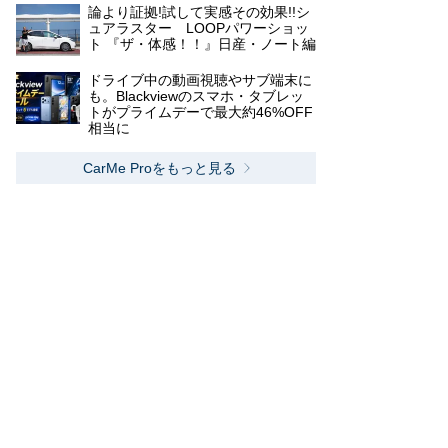
論より証拠!試して実感その効果!!シ
ュアラスター LOOPパワーショッ
ト 『ザ・体感！！』日産・ノート編
ドライブ中の動画視聴やサブ端末に
も。Blackviewのスマホ・タブレッ
トがプライムデーで最大約46%OFF
相当に
CarMe Proをもっと見る