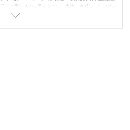
、フリーランスのエディターに、現職。著書に「シングル
方」（学習研究社）がある。