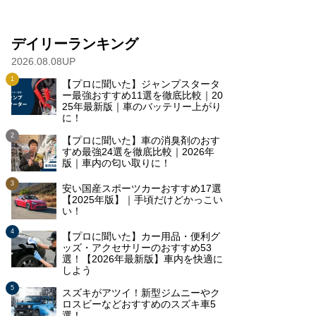
デイリーランキング
2026.08.08UP
【プロに聞いた】ジャンプスタータ
ー最強おすすめ11選を徹底比較｜20
25年最新版｜車のバッテリー上がり
に！
【プロに聞いた】車の消臭剤のおす
すめ最強24選を徹底比較｜2026年
版｜車内の匂い取りに！
安い国産スポーツカーおすすめ17選
【2025年版】｜手頃だけどかっこい
い！
【プロに聞いた】カー用品・便利グ
ッズ・アクセサリーのおすすめ53
選！【2026年最新版】車内を快適に
しよう
スズキがアツイ！新型ジムニーやク
ロスビーなどおすすめのスズキ車5
選！