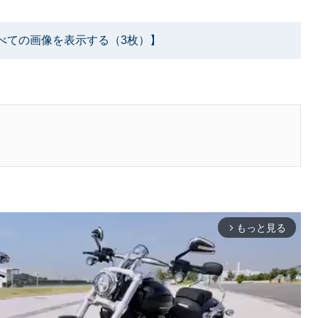
べての画像を表示する（3枚）】
もっと見る
arrow_forward_ios