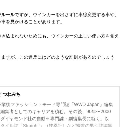
がルールですが、ウインカーを出さずに車線変更する車や、
い車を見かけることがあります。
巻き込まれないためにも、ウインカーの正しい使い方を覚え
りますが、この違反にはどのような罰則があるのでしょう
だ つねみち
卒業後ファッション・モード専門誌「WWD Japan」編集
編集者としてのキャリアを積む。その後、90年〜2000
社ダイヤモンド社の自動車専門誌・副編集長に就く。以
イル誌「Straight’」（扶桑社）など複数の男性誌編集