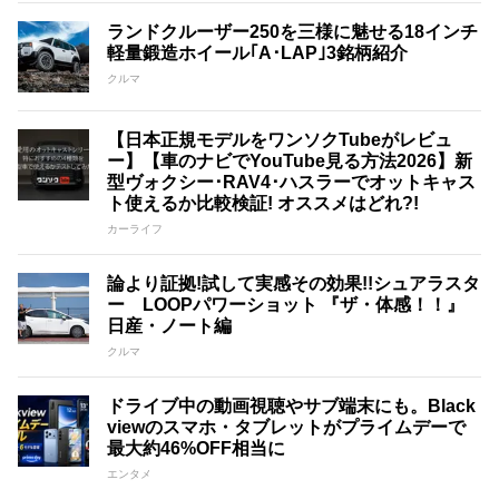
ランドクルーザー250を三様に魅せる18インチ
軽量鍛造ホイール｢A･LAP｣3銘柄紹介
クルマ
【日本正規モデルをワンソクTubeがレビュ
ー】【車のナビでYouTube見る方法2026】新
型ヴォクシー･RAV4･ハスラーでオットキャス
ト使えるか比較検証! オススメはどれ?!
カーライフ
論より証拠!試して実感その効果!!シュアラスタ
ー LOOPパワーショット 『ザ・体感！！』
日産・ノート編
クルマ
ドライブ中の動画視聴やサブ端末にも。Black
viewのスマホ・タブレットがプライムデーで
最大約46%OFF相当に
エンタメ