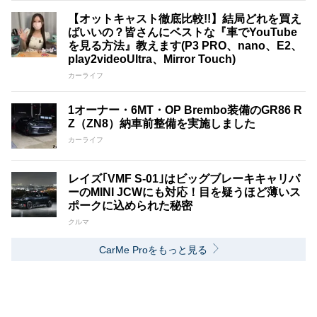
【オットキャスト徹底比較!!】結局どれを買え
ばいいの？皆さんにベストな『車でYouTube
を見る方法』教えます(P3 PRO、nano、E2、
play2videoUltra、Mirror Touch)
カーライフ
1オーナー・6MT・OP Brembo装備のGR86 R
Z（ZN8）納車前整備を実施しました
カーライフ
レイズ｢VMF S-01｣はビッグブレーキキャリパ
ーのMINI JCWにも対応！目を疑うほど薄いス
ポークに込められた秘密
クルマ
CarMe Proをもっと見る