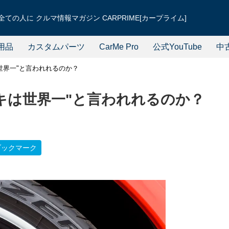
ての人に クルマ情報マガジン CARPRIME[カープライム]
用品
カスタムパーツ
CarMe Pro
公式YouTube
中
世界一"と言われれるのか？
キは世界一"と言われれるのか？
ブックマーク