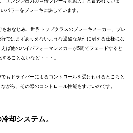
は「エンジン出力の４倍ブレーキ制動力」と言われていま
馬力近いパワーをブレーキに課しています。
でもおなじみ、世界トップクラスのブレーキメーカー、ブレ
走行ではまずありえないような過酷な条件に耐える仕様にな
とえば他のハイパフォーマンスカーが5周でフェードすると
化することないなど・・・。
中でもドライバーによるコントロールを受け付けるところと
とながら、その際のコントロール性能もすごいのです。
の冷却システム。