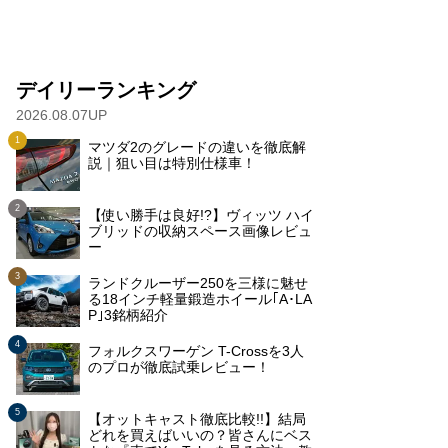
デイリーランキング
2026.08.07UP
マツダ2のグレードの違いを徹底解
説｜狙い目は特別仕様車！
【使い勝手は良好!?】ヴィッツ ハイ
ブリッドの収納スペース画像レビュ
ー
ランドクルーザー250を三様に魅せ
る18インチ軽量鍛造ホイール｢A･LA
P｣3銘柄紹介
フォルクスワーゲン T-Crossを3人
のプロが徹底試乗レビュー！
【オットキャスト徹底比較!!】結局
どれを買えばいいの？皆さんにベス