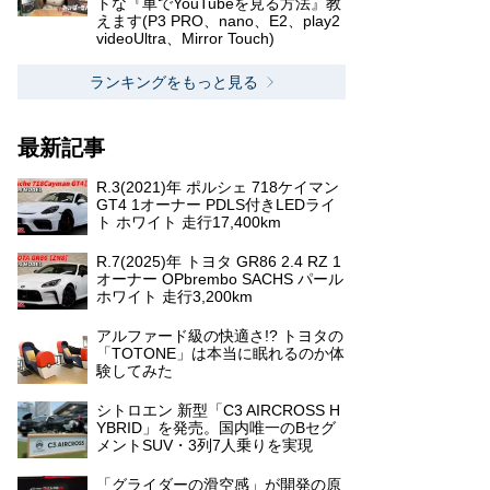
トな『車でYouTubeを見る方法』教
えます(P3 PRO、nano、E2、play2
videoUltra、Mirror Touch)
ランキングをもっと見る
最新記事
R.3(2021)年 ポルシェ 718ケイマン
GT4 1オーナー PDLS付きLEDライ
ト ホワイト 走行17,400km
R.7(2025)年 トヨタ GR86 2.4 RZ 1
オーナー OPbrembo SACHS パール
ホワイト 走行3,200km
アルファード級の快適さ!? トヨタの
「TOTONE」は本当に眠れるのか体
験してみた
シトロエン 新型「C3 AIRCROSS H
YBRID」を発売。国内唯一のBセグ
メントSUV・3列7人乗りを実現
「グライダーの滑空感」が開発の原