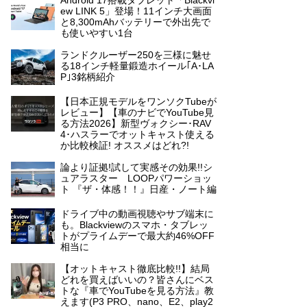
Android 17搭載タブレット「Blackvi
ew LINK 5」登場！11インチ大画面
と8,300mAhバッテリーで外出先で
も使いやすい1台
ランドクルーザー250を三様に魅せ
る18インチ軽量鍛造ホイール｢A･LA
P｣3銘柄紹介
【日本正規モデルをワンソクTubeが
レビュー】【車のナビでYouTube見
る方法2026】新型ヴォクシー･RAV
4･ハスラーでオットキャスト使える
か比較検証! オススメはどれ?!
論より証拠!試して実感その効果!!シ
ュアラスター LOOPパワーショッ
ト 『ザ・体感！！』日産・ノート編
ドライブ中の動画視聴やサブ端末に
も。Blackviewのスマホ・タブレッ
トがプライムデーで最大約46%OFF
相当に
【オットキャスト徹底比較!!】結局
どれを買えばいいの？皆さんにベス
トな『車でYouTubeを見る方法』教
えます(P3 PRO、nano、E2、play2