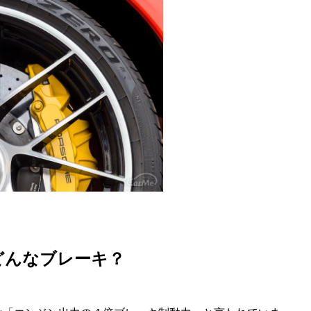
M
u
t
e
どんなブレーキ？