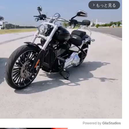
もっと見る
arrow_forward_ios
Powered by 
GliaStudios