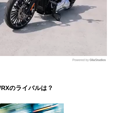
Powered by 
GliaStudios
M
u
RXのライバルは？
t
e