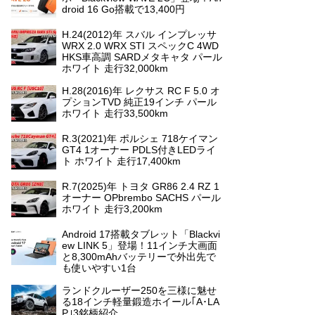
droid 16 Go搭載で13,400円
H.24(2012)年 スバル インプレッサ
WRX 2.0 WRX STI スペックC 4WD
HKS車高調 SARDメタキャタ パール
ホワイト 走行32,000km
H.28(2016)年 レクサス RC F 5.0 オ
プションTVD 純正19インチ パール
ホワイト 走行33,500km
R.3(2021)年 ポルシェ 718ケイマン
GT4 1オーナー PDLS付きLEDライ
ト ホワイト 走行17,400km
R.7(2025)年 トヨタ GR86 2.4 RZ 1
オーナー OPbrembo SACHS パール
ホワイト 走行3,200km
Android 17搭載タブレット「Blackvi
ew LINK 5」登場！11インチ大画面
と8,300mAhバッテリーで外出先で
も使いやすい1台
ランドクルーザー250を三様に魅せ
る18インチ軽量鍛造ホイール｢A･LA
P｣3銘柄紹介