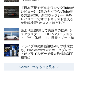
【日本正規モデルをワンソクTubeが
レビュー】【車のナビでYouTube見
る方法2026】新型ヴォクシー･RAV
4･ハスラーでオットキャスト使える
か比較検証! オススメはどれ?!
論より証拠!試して実感その効果!!シ
ュアラスター LOOPパワーショッ
ト 『ザ・体感！！』日産・ノート編
ドライブ中の動画視聴やサブ端末に
も。Blackviewのスマホ・タブレッ
トがプライムデーで最大約46%OFF
相当に
CarMe Proをもっと見る