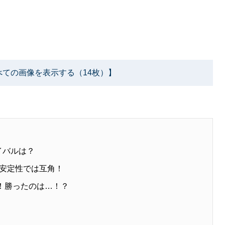
べての画像を表示する（14枚）】
イバルは？
行安定性では互角！
決！勝ったのは…！？