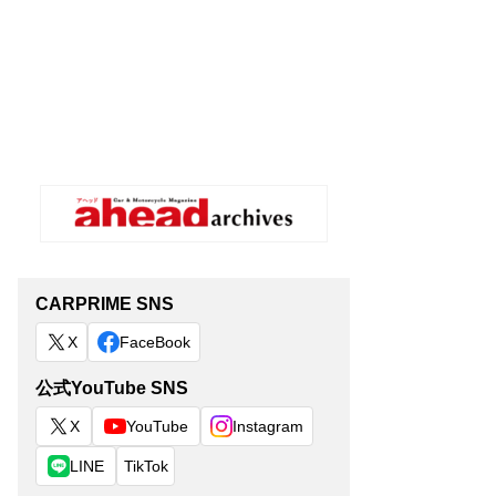
CARPRIME SNS
X
FaceBook
公式YouTube SNS
X
YouTube
Instagram
LINE
TikTok