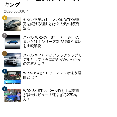
キング
2026.08.08UP
セダン不況の中、スバル WRXが販
売を続ける理由とは？人気の秘密に
迫る
スバル WRXの「STI」と「S4」の
違いとは？シリーズ別の特徴や違い
を比較解説！
スバル WRX S4がフラッグシップモ
デルとしてさらに磨きがかかったそ
の内容とは？
WRXのS4とSTiでエンジンが違う理
由とは？
WRX S4 STIスポーツRを土屋圭市
が試乗レビュー！速すぎる275馬
力！