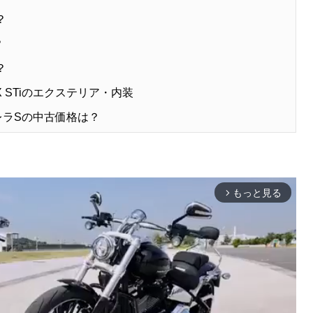
？
？
？
X STiのエクステリア・内装
1カレラSの中古価格は？
もっと見る
arrow_forward_ios