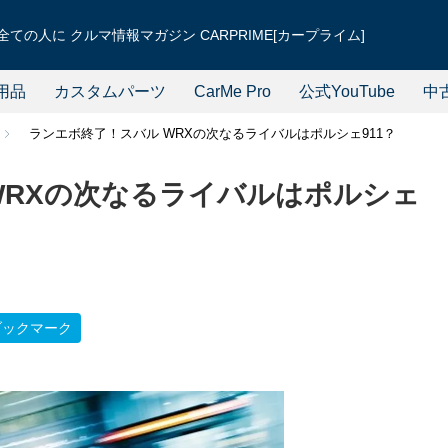
ての人に クルマ情報マガジン CARPRIME[カープライム]
用品
カスタムパーツ
CarMe Pro
公式YouTube
中
ランエボ終了！スバル WRXの次なるライバルはポルシェ911？
WRXの次なるライバルはポルシェ
ブックマーク