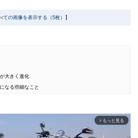
べての画像を表示する（5枚）】
が大きく進化
になる些細なこと
もっと見る
arrow_forward_ios