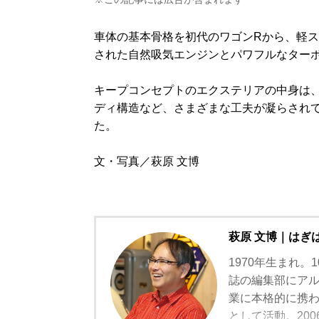
車体の基本骨格を初代のワゴンRから、軽
された自然吸気エンジンとパワフルなター
キープコンセプトのエクステリアの中身は
ディ構造など、さまざまな工夫が凝らされ
た。
文・写真／萩原 文博
萩原 文博｜はぎ
1970年生まれ
誌の編集部にアル
業に本格的に携
として活動。20