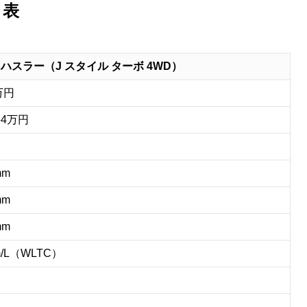
ク表
t
e
 ハスラー（J スタイル ターボ 4WD）
4万円
64万円
mm
mm
mm
m/L（WLTC）