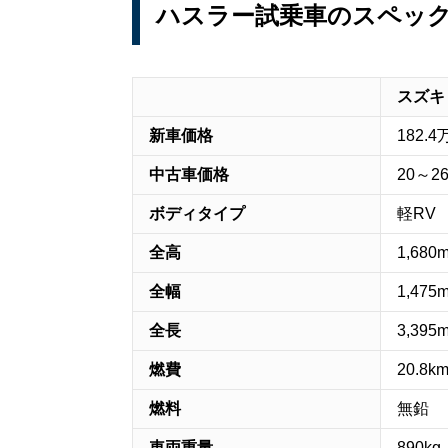
ハスラー試乗車のスペッ
スズキ
新車価格
182.
中古車価格
20～2
ボディタイプ
軽RV
全高
1,680
全幅
1,475
全長
3,395
燃費
20.8k
燃料
無鉛
車両重量
890kg