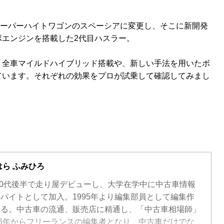
スーパーハイトワゴンのスペーシアに変更し、そこに新開発
ボエンジンを搭載した2代目ハスラー。
、全車マイルドハイブリッド搭載や、新しい手法を用いたボ
ています。それぞれの効果をプロが試乗して確認してみまし
はら ふみひろ
。10代後半で走り屋デビューし、大学在学中に中古車情報
バイトとして加入。1995年より編集部員として編集作
わる。中古車の流通、販売店に精通し、「中古車相場師」
06年からフリーランスの編集者となり、中古車だけでな