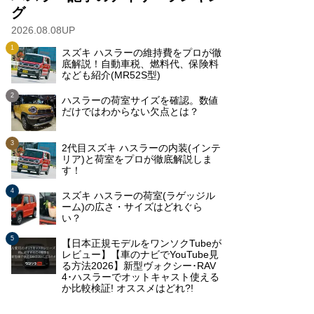
グ
2026.08.08UP
スズキ ハスラーの維持費をプロが徹
底解説！自動車税、燃料代、保険料
なども紹介(MR52S型)
ハスラーの荷室サイズを確認。数値
だけではわからない欠点とは？
2代目スズキ ハスラーの内装(インテ
リア)と荷室をプロが徹底解説しま
す！
スズキ ハスラーの荷室(ラゲッジル
ーム)の広さ・サイズはどれぐら
い？
【日本正規モデルをワンソクTubeが
レビュー】【車のナビでYouTube見
る方法2026】新型ヴォクシー･RAV
4･ハスラーでオットキャスト使える
か比較検証! オススメはどれ?!