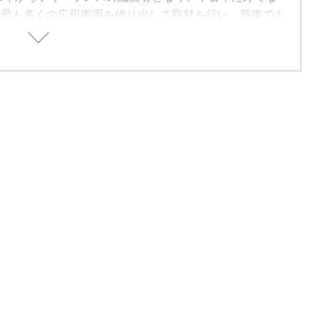
で最も多くの広報車両を借り出して取材を行い、新車でも
バイヤーズガイドを中心に、人気車種の動向や流行りの装
どを加味した、総合的に買いのクルマ・グレードの紹介を
いる。