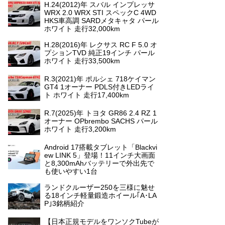
H.24(2012)年 スバル インプレッサ
WRX 2.0 WRX STI スペックC 4WD
HKS車高調 SARDメタキャタ パール
ホワイト 走行32,000km
H.28(2016)年 レクサス RC F 5.0 オ
プションTVD 純正19インチ パール
ホワイト 走行33,500km
R.3(2021)年 ポルシェ 718ケイマン
GT4 1オーナー PDLS付きLEDライ
ト ホワイト 走行17,400km
R.7(2025)年 トヨタ GR86 2.4 RZ 1
オーナー OPbrembo SACHS パール
ホワイト 走行3,200km
Android 17搭載タブレット「Blackvi
ew LINK 5」登場！11インチ大画面
と8,300mAhバッテリーで外出先で
も使いやすい1台
ランドクルーザー250を三様に魅せ
る18インチ軽量鍛造ホイール｢A･LA
P｣3銘柄紹介
【日本正規モデルをワンソクTubeが