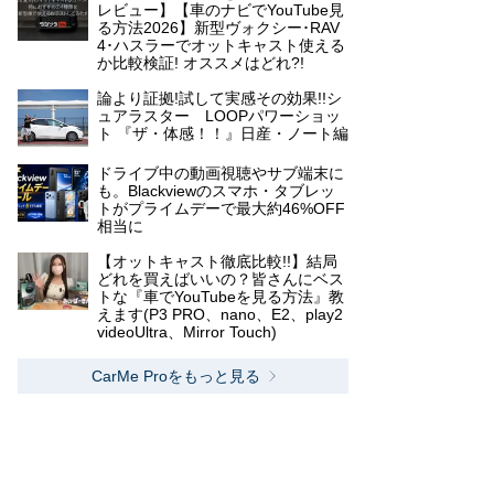
レビュー】【車のナビでYouTube見
る方法2026】新型ヴォクシー･RAV
4･ハスラーでオットキャスト使える
か比較検証! オススメはどれ?!
論より証拠!試して実感その効果!!シ
ュアラスター LOOPパワーショッ
ト 『ザ・体感！！』日産・ノート編
ドライブ中の動画視聴やサブ端末に
も。Blackviewのスマホ・タブレッ
トがプライムデーで最大約46%OFF
相当に
【オットキャスト徹底比較!!】結局
どれを買えばいいの？皆さんにベス
トな『車でYouTubeを見る方法』教
えます(P3 PRO、nano、E2、play2
videoUltra、Mirror Touch)
CarMe Proをもっと見る