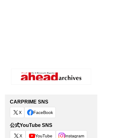
CARPRIME SNS
X
FaceBook
公式YouTube SNS
X
YouTube
Instagram