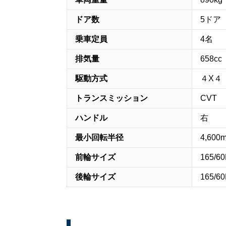
ドア数
5ドア
乗車定員
4名
排気量
658cc
駆動方式
４X４
トランスミッション
CVT
ハンドル
右
最小回転半径
4,600
前輪サイズ
165/6
後輪サイズ
165/6