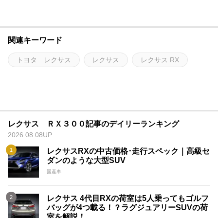
関連キーワード
トヨタ レクサス
レクサス
レクサス RX
レクサス ＲＸ３００記事のデイリーランキング
2026.08.08UP
レクサスRXの中古価格･走行スペック｜高級セ
ダンのような大型SUV
国産車
レクサス 4代目RXの荷室は5人乗ってもゴルフ
バッグが4つ載る！？ラグジュアリーSUVの荷
室を解説！