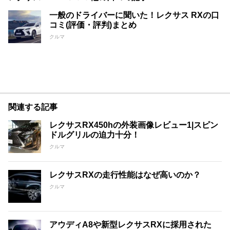
一般のドライバーに聞いた！レクサス RXの口
コミ(評価・評判)まとめ
クルマ
関連する記事
レクサスRX450hの外装画像レビュー1|スピン
ドルグリルの迫力十分！
クルマ
レクサスRXの走行性能はなぜ高いのか？
クルマ
アウディA8や新型レクサスRXに採用された