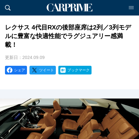
レクサス 4代目RXの後部座席は2列／3列モデ
ルに豊富な快適性能でラグジュアリー感満
載！
更新日：2024.09.09
シェア
ツイート
ブックマーク