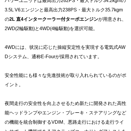
パワーユニットは最高出力262PS・最大トルク34.2kgmの
3.5L V6エンジンと最高出力238PS・最大トルク35.7kgm
の
2L 直4インタークーラー付ターボエンジン
が用意され、
2WD(2輪駆動)と4WD(4輪駆動)を選択可能。
4WDには、状況に応じた操縦安定性を実現する電気式AW
Dシステム、通称E-Fourが採用されています。
安全性能にも様々な先進技術が取り入れられているのがポ
イント。
夜間走行の安全性を向上させるため新たに開発された高性
能ヘッドランプやエンジン・ブレーキ・ステアリングなど
の機能を統合制御するVDIM、悪路走行における走行ライ