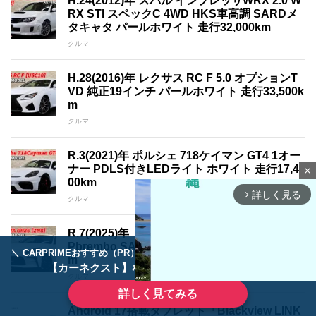
H.24(2012)年 スバル インプレッサWRX 2.0 W
RX STI スペックC 4WD HKS車高調 SARDメ
タキャタ パールホワイト 走行32,000km
クルマ
H.28(2016)年 レクサス RC F 5.0 オプションT
VD 純正19インチ パールホワイト 走行33,500k
m
クルマ
R.3(2021)年 ポルシェ 718ケイマン GT4 1オー
ナー PDLS付きLEDライト ホワイト 走行17,4
close
00km
詳しく見る
arrow_forward_ios
クルマ
R.7(2025)年 トヨタ GR86 2.4 RZ 1オーナー O
Pbrembo SACHS パールホワイト 走行3,200k
＼ CARPRIMEおすすめ（PR） ／
ディーラーで手放すのはもったいない！
m
【カーネクスト】ならどんなクルマも高価買取
クルマ
詳しく見てみる
Android 17搭載タブレット「Blackview LINK