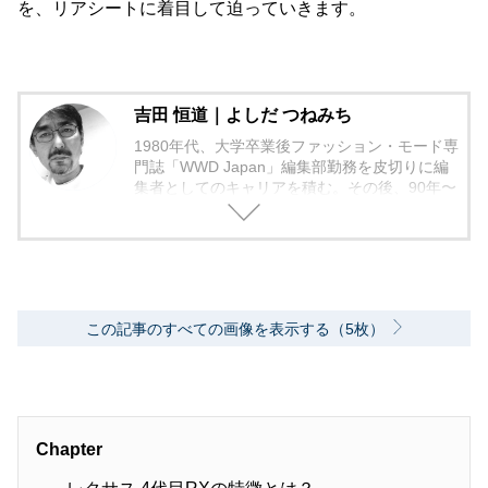
を、リアシートに着目して迫っていきます。
吉田 恒道｜よしだ つねみち
1980年代、大学卒業後ファッション・モード専
門誌「WWD Japan」編集部勤務を皮切りに編
集者としてのキャリアを積む。その後、90年〜
2000年代、中堅出版社ダイヤモンド社の自動車
専門誌・副編集長に就く。以降、男性ライフス
タイル誌「Straight’」（扶桑社）など複数の男
性誌編集長を歴任し独立、フリーランスのエデ
ィターに、現職。著書に「シングルモルトの愉
しみ方」（学習研究社）がある。
この記事のすべての画像を表示する（5枚）
Chapter