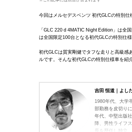
今回はメルセデスベンツ 初代GLCの特別
「GLC 220 d 4MATIC Night Edition」は全
は全国限定100台となる初代GLCの特別仕
初代GLCは質実剛健でタフな走りと高級感
ルです。そんな初代GLCの特別仕様車を紹
吉田 恒道｜よし
1980年代、大学
部勤務を皮切りに
年代、中堅出版
降、男性ライフスタ
長を歴任し独立