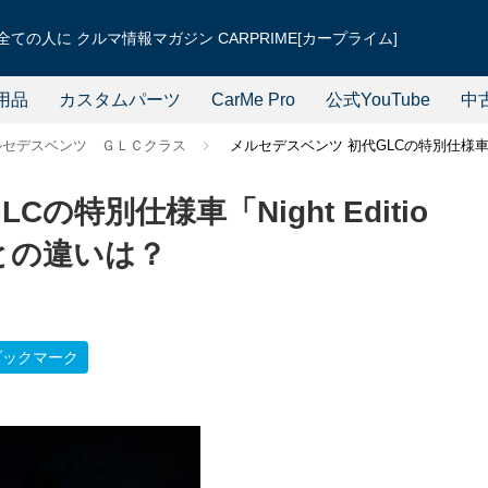
ての人に クルマ情報マガジン CARPRIME[カープライム]
用品
カスタムパーツ
CarMe Pro
公式YouTube
中
ルセデスベンツ ＧＬＣクラス
メルセデスベンツ 初代GLCの特別仕様車「N
の特別仕様車「Night Editio
との違いは？
ブックマーク