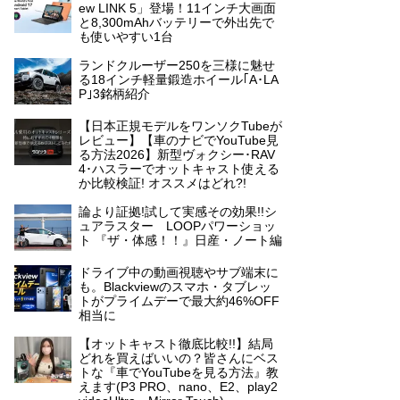
ew LINK 5」登場！11インチ大画面
と8,300mAhバッテリーで外出先で
も使いやすい1台
ランドクルーザー250を三様に魅せ
る18インチ軽量鍛造ホイール｢A･LA
P｣3銘柄紹介
【日本正規モデルをワンソクTubeが
レビュー】【車のナビでYouTube見
る方法2026】新型ヴォクシー･RAV
4･ハスラーでオットキャスト使える
か比較検証! オススメはどれ?!
論より証拠!試して実感その効果!!シ
ュアラスター LOOPパワーショッ
ト 『ザ・体感！！』日産・ノート編
ドライブ中の動画視聴やサブ端末に
も。Blackviewのスマホ・タブレッ
トがプライムデーで最大約46%OFF
相当に
【オットキャスト徹底比較!!】結局
どれを買えばいいの？皆さんにベス
トな『車でYouTubeを見る方法』教
えます(P3 PRO、nano、E2、play2