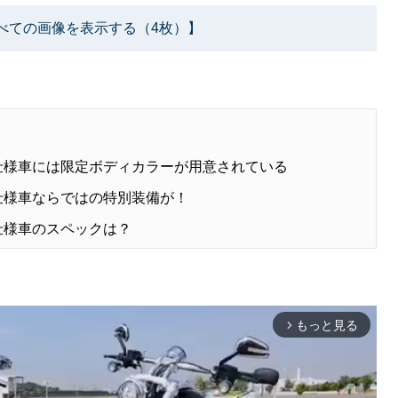
べての画像を表示する（4枚）】
別仕様車には限定ボディカラーが用意されている
別仕様車ならではの特別装備が！
仕様車のスペックは？
もっと見る
arrow_forward_ios