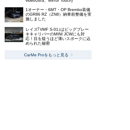
videoUltra、Mirror Touch)
1オーナー・6MT・OP Brembo装備
のGR86 RZ（ZN8）納車前整備を実
施しました
レイズ｢VMF S-01｣はビッグブレー
キキャリパーのMINI JCWにも対
応！目を疑うほど薄いスポークに込
められた秘密
CarMe Proをもっと見る