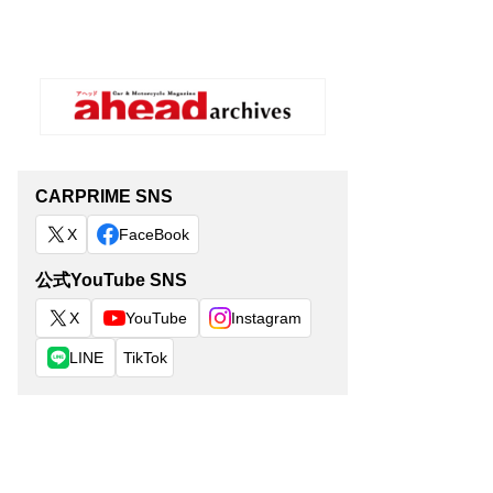
CARPRIME SNS
X
FaceBook
公式YouTube SNS
X
YouTube
Instagram
LINE
TikTok