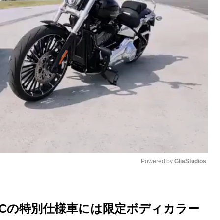
Powered by 
GliaStudios
M
u
LCの特別仕様車には限定ボディカラー
t