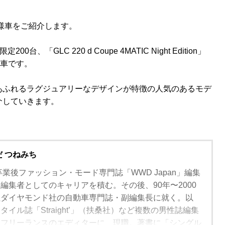
仕様車をご紹介します。
国限定200台、「GLC 220 d Coupe 4MATIC Night Edition」
様車です。
あふれるラグジュアリーなデザインが特徴の人気のあるモデ
介していきます。
だ つねみち
卒業後ファッション・モード専門誌「WWD Japan」編集
編集者としてのキャリアを積む。その後、90年〜2000
社ダイヤモンド社の自動車専門誌・副編集長に就く。以
イル誌「Straight’」（扶桑社）など複数の男性誌編集
、フリーランスのエディターに、現職。著書に「シングル