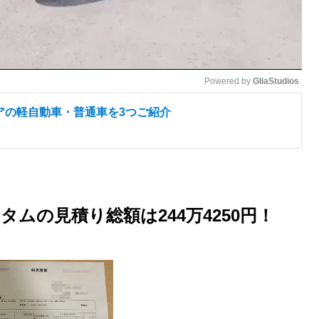
Powered by 
GliaStudios
アの軽自動車・普通車を3つご紹介
M
u
t
e
タムの見積り総額は244万4250円！