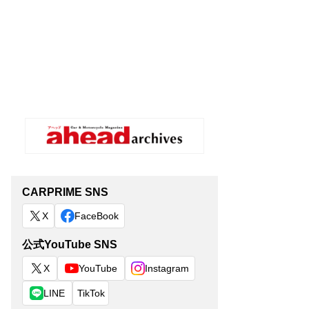
CARPRIME SNS
X
FaceBook
公式YouTube SNS
X
YouTube
Instagram
LINE
TikTok