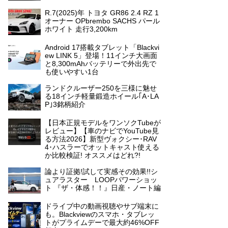
R.7(2025)年 トヨタ GR86 2.4 RZ 1
オーナー OPbrembo SACHS パール
ホワイト 走行3,200km
Android 17搭載タブレット「Blackvi
ew LINK 5」登場！11インチ大画面
と8,300mAhバッテリーで外出先で
も使いやすい1台
ランドクルーザー250を三様に魅せ
る18インチ軽量鍛造ホイール｢A･LA
P｣3銘柄紹介
【日本正規モデルをワンソクTubeが
レビュー】【車のナビでYouTube見
る方法2026】新型ヴォクシー･RAV
4･ハスラーでオットキャスト使える
か比較検証! オススメはどれ?!
論より証拠!試して実感その効果!!シ
ュアラスター LOOPパワーショッ
ト 『ザ・体感！！』日産・ノート編
ドライブ中の動画視聴やサブ端末に
も。Blackviewのスマホ・タブレッ
トがプライムデーで最大約46%OFF