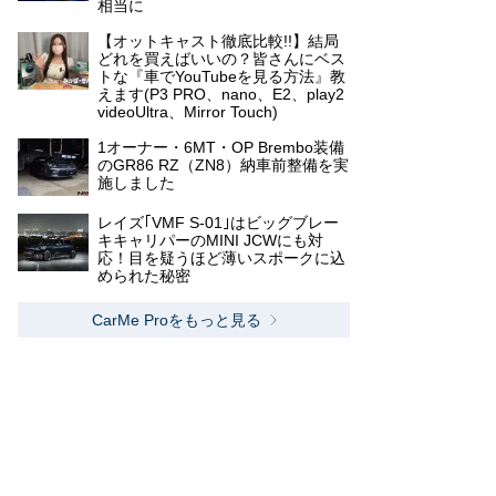
相当に
【オットキャスト徹底比較!!】結局
どれを買えばいいの？皆さんにベス
トな『車でYouTubeを見る方法』教
えます(P3 PRO、nano、E2、play2
videoUltra、Mirror Touch)
1オーナー・6MT・OP Brembo装備
のGR86 RZ（ZN8）納車前整備を実
施しました
レイズ｢VMF S-01｣はビッグブレー
キキャリパーのMINI JCWにも対
応！目を疑うほど薄いスポークに込
められた秘密
CarMe Proをもっと見る