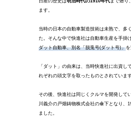
日産の歴史は
明治時代の1910年代
まで遡り
ます。
当時の日本の自動車製造技術は未熟で、多
た。そんな中で快進社は自動車生産を手掛
ダット自動車、別名「脱兎号(ダット号)」
を
「ダット」の由来は、当時快進社に出資して
れぞれの頭文字を取ったものとされていま
その後、快進社は同じくクルマを開発して
川義介の戸畑鋳物株式会社の傘下となり、1
ました。