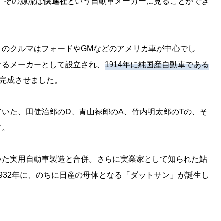
、その源流は
快進社
という自動車メーカーに見ることができ
くのクルマはフォードやGMなどのアメリカ車が中心でし
けるメーカーとして設立され、
1914年に純国産自動車である
完成させました。
いた、田健治郎のD、青山禄郎のA、竹内明太郎のTの、そ
す。
いた実用自動車製造と合併。さらに実業家として知られた鮎
932年に、のちに日産の母体となる「ダットサン」が誕生し