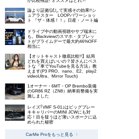
か比較検証! オススメはどれ?!
論より証拠!試して実感その効果!!シ
ュアラスター LOOPパワーショッ
ト 『ザ・体感！！』日産・ノート編
ドライブ中の動画視聴やサブ端末に
も。Blackviewのスマホ・タブレッ
トがプライムデーで最大約46%OFF
相当に
【オットキャスト徹底比較!!】結局
どれを買えばいいの？皆さんにベス
トな『車でYouTubeを見る方法』教
えます(P3 PRO、nano、E2、play2
videoUltra、Mirror Touch)
1オーナー・6MT・OP Brembo装備
のGR86 RZ（ZN8）納車前整備を実
施しました
レイズ｢VMF S-01｣はビッグブレー
キキャリパーのMINI JCWにも対
応！目を疑うほど薄いスポークに込
められた秘密
CarMe Proをもっと見る