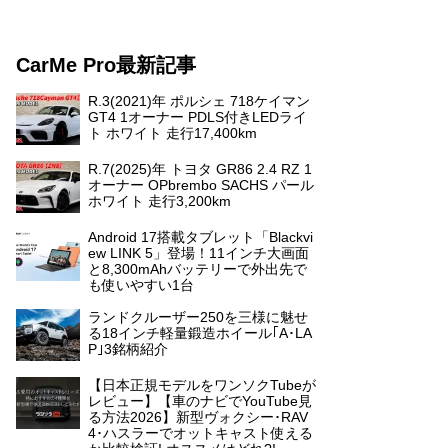
CarMe Pro最新記事
R.3(2021)年 ポルシェ 718ケイマン
GT4 1オーナー PDLS付きLEDライ
ト ホワイト 走行17,400km
R.7(2025)年 トヨタ GR86 2.4 RZ 1
オーナー OPbrembo SACHS パール
ホワイト 走行3,200km
Android 17搭載タブレット「Blackvi
ew LINK 5」登場！11インチ大画面
と8,300mAhバッテリーで外出先で
も使いやすい1台
ランドクルーザー250を三様に魅せ
る18インチ軽量鍛造ホイール｢A･LA
P｣3銘柄紹介
【日本正規モデルをワンソクTubeが
レビュー】【車のナビでYouTube見
る方法2026】新型ヴォクシー･RAV
4･ハスラーでオットキャスト使える