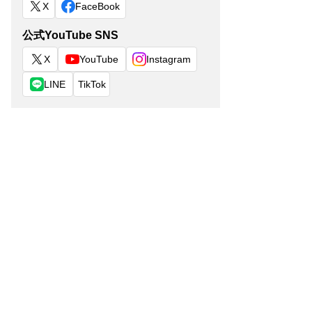
X
FaceBook
公式YouTube SNS
X
YouTube
Instagram
LINE
TikTok