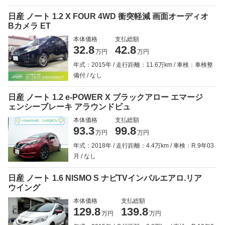
日産 ノート 1.2 X FOUR 4WD 衝突軽減 画面オーディオ
Bカメラ ET
本体価格
支払総額
32.8
42.8
万円
万円
年式：2015年
走行距離：11.6万km
車検：車検整
備付
なし
日産 ノート 1.2 e-POWER X ブラックアロー エマージ
ェンシーブレーキ アラウンドビュ
本体価格
支払総額
93.3
99.8
万円
万円
年式：2018年
走行距離：4.4万km
車検：R.9年03
月
なし
日産 ノート 1.6 NISMO S ナビTVインパルエアロ.リア
ウイング
本体価格
支払総額
129.8
139.8
万円
万円