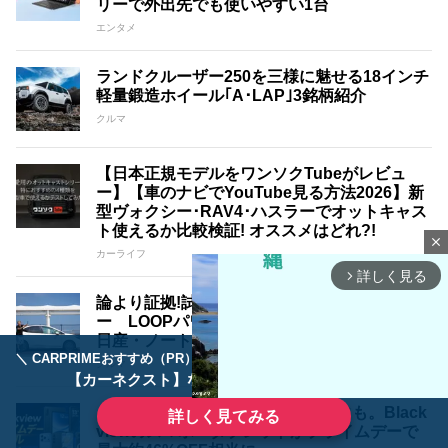
リーで外出先でも使いやすい1台
エンタメ
ランドクルーザー250を三様に魅せる18インチ
軽量鍛造ホイール｢A･LAP｣3銘柄紹介
クルマ
【日本正規モデルをワンソクTubeがレビュ
ー】【車のナビでYouTube見る方法2026】新
型ヴォクシー･RAV4･ハスラーでオットキャス
ト使えるか比較検証! オススメはどれ?!
close
カーライフ
詳しく見る
arrow_forward_ios
論より証拠!試して実感その効果!!シュアラスタ
ー LOOPパワーショット 『ザ・体感！！』
日産・ノート編
＼ CARPRIMEおすすめ（PR） ／
ディーラーで手放すのはもったいない！
クルマ
【カーネクスト】ならどんなクルマも高価買取
ドライブ中の動画視聴やサブ端末にも。Black
詳しく見てみる
viewのスマホ・タブレットがプライムデーで