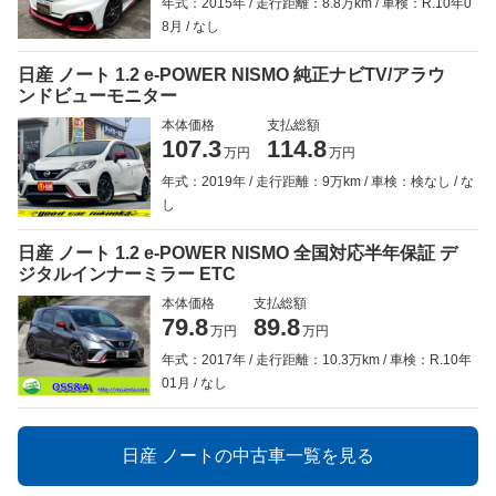
年式：2015年
走行距離：8.8万km
車検：R.10年0
8月
なし
日産 ノート 1.2 e-POWER NISMO 純正ナビTV/アラウ
ンドビューモニター
本体価格
支払総額
107.3
114.8
万円
万円
年式：2019年
走行距離：9万km
車検：検なし
な
し
日産 ノート 1.2 e-POWER NISMO 全国対応半年保証 デ
ジタルインナーミラー ETC
本体価格
支払総額
79.8
89.8
万円
万円
年式：2017年
走行距離：10.3万km
車検：R.10年
01月
なし
日産 ノートの中古車一覧を見る