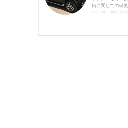
術に関しての研
に取材、自動車専
る。世界のマイ
ズ・モータージ
拠点がある無意