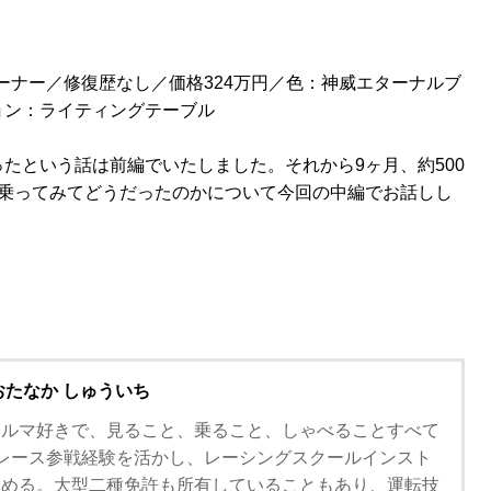
オーナー／修復歴なし／価格324万円／色：神威エターナルブ
ョン：ライティングテーブル
たという話は前編でいたしました。それから9ヶ月、約500
て乗ってみてどうだったのかについて今回の中編でお話しし
おたなか しゅういち
クルマ好きで、見ること、乗ること、しゃべることすべて
レース参戦経験を活かし、レーシングスクールインスト
務める。大型二種免許も所有していることもあり、運転技