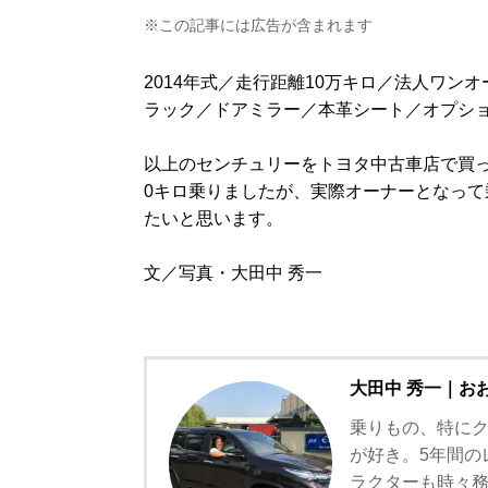
※この記事には広告が含まれます
2014年式／走行距離10万キロ／法人ワン
ラック／ドアミラー／本革シート／オプシ
以上のセンチュリーをトヨタ中古車店で買っ
0キロ乗りましたが、実際オーナーとなっ
たいと思います。
文／写真・大田中 秀一
大田中 秀一｜お
乗りもの、特に
が好き。5年間の
ラクターも時々