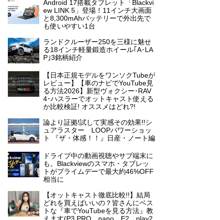
Android 17搭載タブレット「Blackvi
ew LINK 5」登場！11インチ大画面
と8,300mAhバッテリーで外出先で
も使いやすい1台
ランドクルーザー250を三様に魅せ
る18インチ軽量鍛造ホイール｢A･LA
P｣3銘柄紹介
【日本正規モデルをワンソクTubeが
レビュー】【車のナビでYouTube見
る方法2026】新型ヴォクシー･RAV
4･ハスラーでオットキャスト使える
か比較検証! オススメはどれ?!
論より証拠!試して実感その効果!!シ
ュアラスター LOOPパワーショッ
ト 『ザ・体感！！』日産・ノート編
ドライブ中の動画視聴やサブ端末に
も。Blackviewのスマホ・タブレッ
トがプライムデーで最大約46%OFF
相当に
【オットキャスト徹底比較!!】結局
どれを買えばいいの？皆さんにベス
トな『車でYouTubeを見る方法』教
えます(P3 PRO、nano、E2、play2