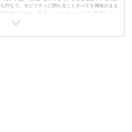
究も行なう。モビリティに関わることすべてを興味のまま
門誌並びにweb、経済ニュースサイトなどに寄稿してい
ナーモーターショーウォッチャー、アセアン・ジャパニー
ャーナリスト・アソシエーション会長、インドネシアにも
識アセアンウォッチャー。