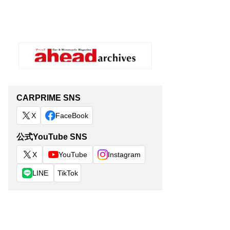
CARPRIME SNS
X
FaceBook
公式YouTube SNS
X
YouTube
Instagram
LINE
TikTok