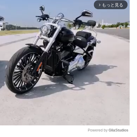
もっと見る
arrow_forward_ios
Powered by 
GliaStudios