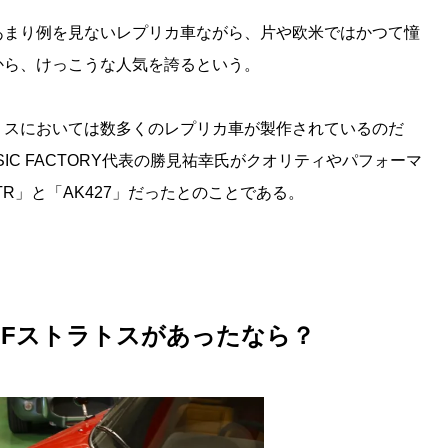
あまり例を見ないレプリカ車ながら、片や欧米ではかつて憧
から、けっこうな人気を誇るという。
リスにおいては数多くのレプリカ車が製作されているのだ
SIC FACTORY代表の勝見祐幸氏がクオリティやパフォーマ
TR」と「AK427」だったとのことである。
アHFストラトスがあったなら？