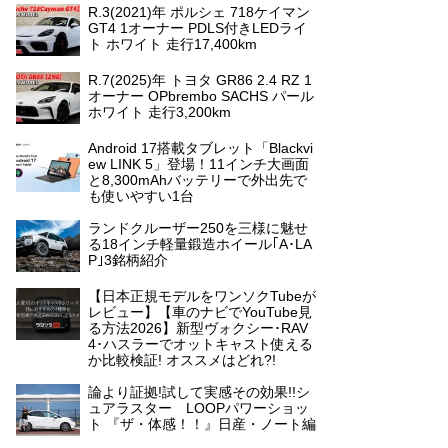
R.3(2021)年 ポルシェ 718ケイマン
GT4 1オーナー PDLS付きLEDライ
ト ホワイト 走行17,400km
R.7(2025)年 トヨタ GR86 2.4 RZ 1
オーナー OPbrembo SACHS パール
ホワイト 走行3,200km
Android 17搭載タブレット「Blackvi
ew LINK 5」登場！11インチ大画面
と8,300mAhバッテリーで外出先で
も使いやすい1台
ランドクルーザー250を三様に魅せ
る18インチ軽量鍛造ホイール｢A･LA
P｣3銘柄紹介
【日本正規モデルをワンソクTubeが
レビュー】【車のナビでYouTube見
る方法2026】新型ヴォクシー･RAV
4･ハスラーでオットキャスト使える
か比較検証! オススメはどれ?!
論より証拠!試して実感その効果!!シ
ュアラスター LOOPパワーショッ
ト 『ザ・体感！！』日産・ノート編