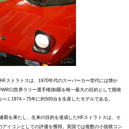
アHFストラトスは、1970年代のスーパーカー世代には懐か
WRC(世界ラリー選手権)制覇を唯一最大の目的として開発
るべく1974～75年に約500台を生産したモデルである。
部門三連覇を果たし、生来の目的を達成したHFストラトスは、そ
代のアイコンとしての評価を獲得。英国では複数の小規模コン