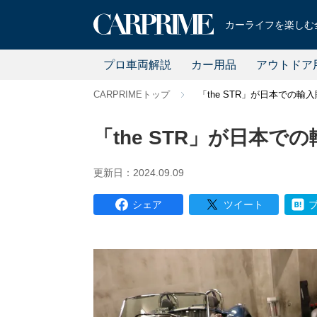
カーライフを楽しむ全
プロ車両解説
カー用品
アウトドア
CARPRIMEトップ
「the STR」が日本での輸
「the STR」が日本で
更新日：2024.09.09
シェア
ツイート