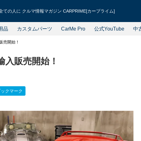
ての人に クルマ情報マガジン CARPRIME[カープライム]
用品
カスタムパーツ
CarMe Pro
公式YouTube
中
入販売開始！
の輸入販売開始！
ブックマーク