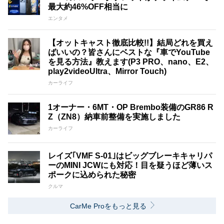
最大約46%OFF相当に
エンタメ
【オットキャスト徹底比較!!】結局どれを買え
ばいいの？皆さんにベストな『車でYouTube
を見る方法』教えます(P3 PRO、nano、E2、
play2videoUltra、Mirror Touch)
カーライフ
1オーナー・6MT・OP Brembo装備のGR86 R
Z（ZN8）納車前整備を実施しました
カーライフ
レイズ｢VMF S-01｣はビッグブレーキキャリパ
ーのMINI JCWにも対応！目を疑うほど薄いス
ポークに込められた秘密
クルマ
CarMe Proをもっと見る