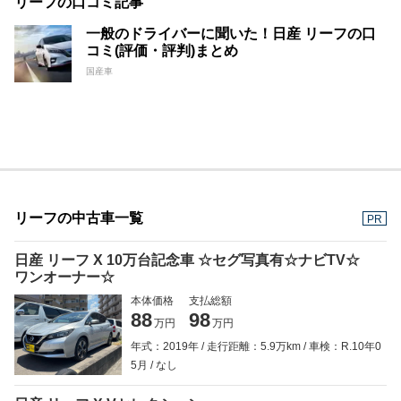
リーフの口コミ記事
一般のドライバーに聞いた！日産 リーフの口
コミ(評価・評判)まとめ
国産車
リーフの中古車一覧
PR
日産 リーフ X 10万台記念車 ☆セグ写真有☆ナビTV☆
ワンオーナー☆
本体価格
支払総額
88
98
万円
万円
年式：2019年
走行距離：5.9万km
車検：R.10年0
5月
なし