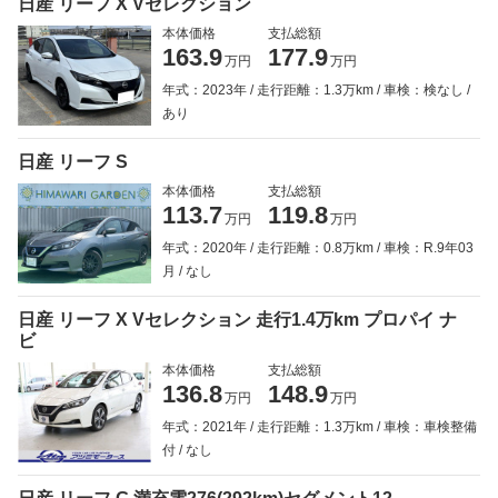
日産 リーフ X Vセレクション
本体価格
支払総額
163.9
177.9
万円
万円
年式：2023年
走行距離：1.3万km
車検：検なし
あり
日産 リーフ S
本体価格
支払総額
113.7
119.8
万円
万円
年式：2020年
走行距離：0.8万km
車検：R.9年03
月
なし
日産 リーフ X Vセレクション 走行1.4万km プロパイ ナ
ビ
本体価格
支払総額
136.8
148.9
万円
万円
年式：2021年
走行距離：1.3万km
車検：車検整備
付
なし