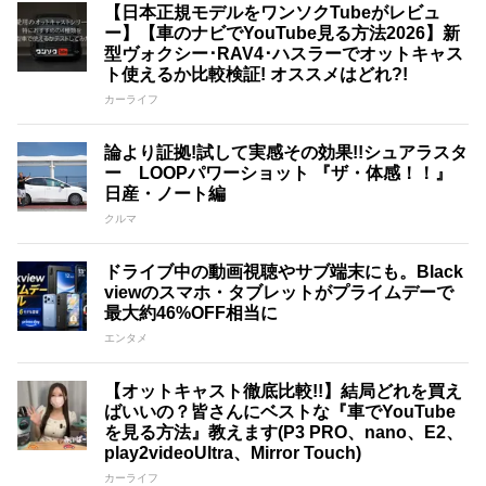
【日本正規モデルをワンソクTubeがレビュ
ー】【車のナビでYouTube見る方法2026】新
型ヴォクシー･RAV4･ハスラーでオットキャス
ト使えるか比較検証! オススメはどれ?!
カーライフ
論より証拠!試して実感その効果!!シュアラスタ
ー LOOPパワーショット 『ザ・体感！！』
日産・ノート編
クルマ
ドライブ中の動画視聴やサブ端末にも。Black
viewのスマホ・タブレットがプライムデーで
最大約46%OFF相当に
エンタメ
【オットキャスト徹底比較!!】結局どれを買え
ばいいの？皆さんにベストな『車でYouTube
を見る方法』教えます(P3 PRO、nano、E2、
play2videoUltra、Mirror Touch)
カーライフ