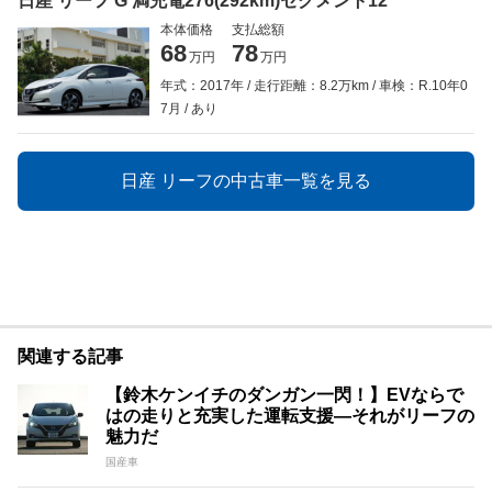
日産 リーフ G 満充電276(292km)セグメント12
本体価格
支払総額
68
78
万円
万円
年式：2017年
走行距離：8.2万km
車検：R.10年0
7月
あり
日産 リーフの中古車一覧を見る
関連する記事
【鈴木ケンイチのダンガン一閃！】EVならで
はの走りと充実した運転支援—それがリーフの
魅力だ
国産車