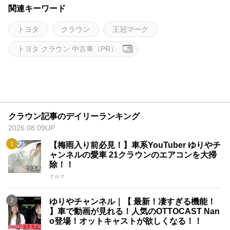
関連キーワード
トヨタ
クラウン
王冠マーク
トヨタ クラウン 中古車（PR）
クラウン記事のデイリーランキング
2026.08.09UP
【梅雨入り前必見！】車系YouTuber ゆりやチ
ャンネルの愛車 21クラウンのエアコンを大掃
除！！
クルマ
ゆりやチャンネル｜【 最新！凄すぎる機能！
】車で動画が見れる！人気のOTTOCAST Nan
o登場！オットキャストが欲しくなる！！