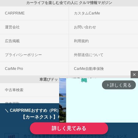
カーライフを楽しむ全ての人に クルマ情報マガジン
CARPRIME
カスタムCarMe
運営会社
お問い合わせ
広告掲載
利用規約
プライバシーポリシー
外部送信について
CarMe Pro
CarMe自動車保険
close
車選びドットコム（連携サービス）
詳しく見る
arrow_forward_ios
中古車検索
車買取一括査定
廃車買取
事故車買取
＼ CARPRIMEおすすめ（PR） ／
ディーラーで手放すのはもったいない！
【カーネクスト】ならどんなクルマも高価買取
© Fabrica Communications Co., LTD.
詳しく見てみる
当サイトを運営する株式会社ファブリカコミュニケーションズ