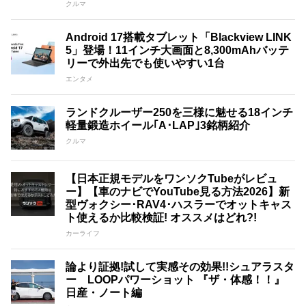
クルマ
Android 17搭載タブレット「Blackview LINK
5」登場！11インチ大画面と8,300mAhバッテ
リーで外出先でも使いやすい1台
エンタメ
ランドクルーザー250を三様に魅せる18インチ
軽量鍛造ホイール｢A･LAP｣3銘柄紹介
クルマ
【日本正規モデルをワンソクTubeがレビュ
ー】【車のナビでYouTube見る方法2026】新
型ヴォクシー･RAV4･ハスラーでオットキャス
ト使えるか比較検証! オススメはどれ?!
カーライフ
論より証拠!試して実感その効果!!シュアラスタ
ー LOOPパワーショット 『ザ・体感！！』
日産・ノート編