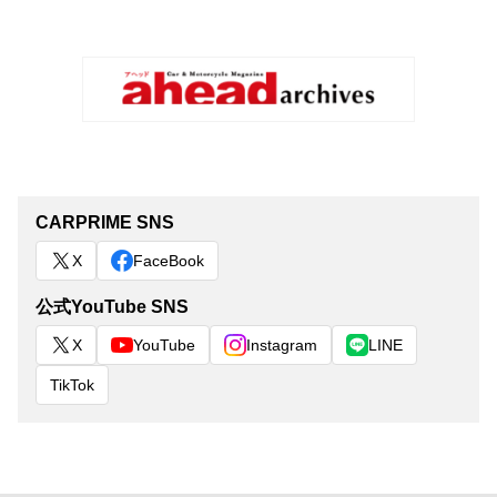
CARPRIME SNS
X
FaceBook
公式YouTube SNS
X
YouTube
Instagram
LINE
TikTok