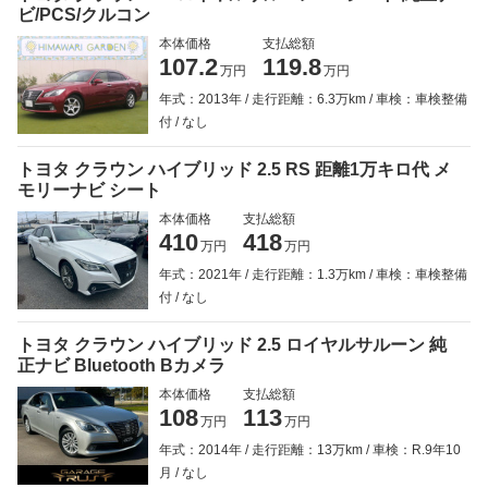
ビ/PCS/クルコン
本体価格
支払総額
107.2
119.8
万円
万円
年式：2013年
走行距離：6.3万km
車検：車検整備
付
なし
トヨタ クラウン ハイブリッド 2.5 RS 距離1万キロ代 メ
モリーナビ シート
本体価格
支払総額
410
418
万円
万円
年式：2021年
走行距離：1.3万km
車検：車検整備
付
なし
トヨタ クラウン ハイブリッド 2.5 ロイヤルサルーン 純
正ナビ Bluetooth Bカメラ
本体価格
支払総額
108
113
万円
万円
年式：2014年
走行距離：13万km
車検：R.9年10
月
なし