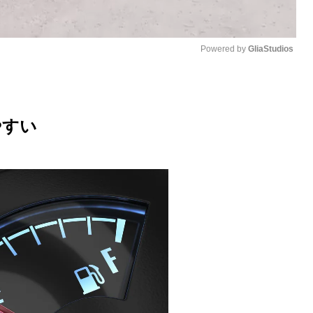
Powered by 
GliaStudios
M
u
やすい
t
e