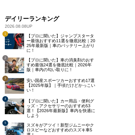
デイリーランキング
2026.08.08UP
【プロに聞いた】ジャンプスタータ
ー最強おすすめ11選を徹底比較｜20
25年最新版｜車のバッテリー上がり
に！
【プロに聞いた】車の消臭剤のおす
すめ最強24選を徹底比較｜2026年
版｜車内の匂い取りに！
安い国産スポーツカーおすすめ17選
【2025年版】｜手頃だけどかっこい
い！
【プロに聞いた】カー用品・便利グ
ッズ・アクセサリーのおすすめ53
選！【2026年最新版】車内を快適に
しよう
スズキがアツイ！新型ジムニーやク
ロスビーなどおすすめのスズキ車5
選！