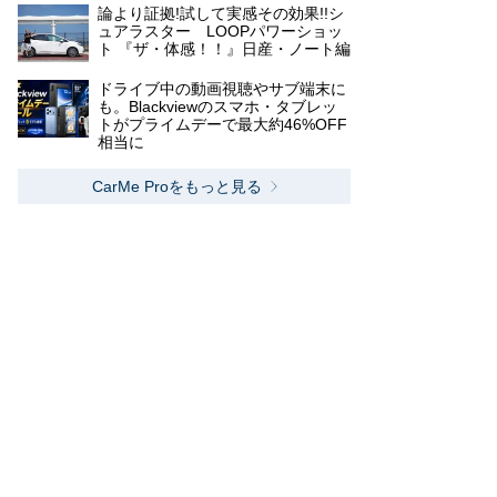
論より証拠!試して実感その効果!!シ
ュアラスター LOOPパワーショッ
ト 『ザ・体感！！』日産・ノート編
ドライブ中の動画視聴やサブ端末に
も。Blackviewのスマホ・タブレッ
トがプライムデーで最大約46%OFF
相当に
CarMe Proをもっと見る