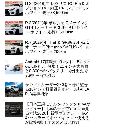
H.28(2016)年 レクサス RC F 5.0 オ
プションTVD 純正19インチ パール
ホワイト 走行33,500km
R.3(2021)年 ポルシェ 718ケイマン
GT4 1オーナー PDLS付きLEDライ
ト ホワイト 走行17,400km
R.7(2025)年 トヨタ GR86 2.4 RZ 1
オーナー OPbrembo SACHS パール
ホワイト 走行3,200km
Android 17搭載タブレット「Blackvi
ew LINK 5」登場！11インチ大画面
と8,300mAhバッテリーで外出先で
も使いやすい1台
ランドクルーザー250を三様に魅せ
る18インチ軽量鍛造ホイール｢A･LA
P｣3銘柄紹介
【日本正規モデルをワンソクTubeが
レビュー】【車のナビでYouTube見
る方法2026】新型ヴォクシー･RAV
4･ハスラーでオットキャスト使える
か比較検証! オススメはどれ?!