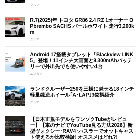
クルマ
R.7(2025)年 トヨタ GR86 2.4 RZ 1オーナー O
Pbrembo SACHS パールホワイト 走行3,200k
m
クルマ
Android 17搭載タブレット「Blackview LINK
5」登場！11インチ大画面と8,300mAhバッテ
リーで外出先でも使いやすい1台
エンタメ
ランドクルーザー250を三様に魅せる18インチ
軽量鍛造ホイール｢A･LAP｣3銘柄紹介
クルマ
【日本正規モデルをワンソクTubeがレビュ
ー】【車のナビでYouTube見る方法2026】新
型ヴォクシー･RAV4･ハスラーでオットキャス
ト使えるか比較検証! オススメはどれ?!