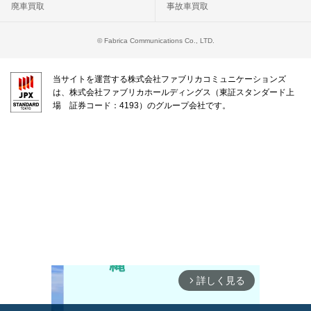
廃車買取
事故車買取
© Fabrica Communications Co., LTD.
当サイトを運営する株式会社ファブリカコミュニケーションズ
は、株式会社ファブリカホールディングス（東証スタンダード上
場 証券コード：4193）のグループ会社です。
詳しく見る
arrow_forward_ios