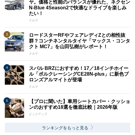
ヤ。価格と性能のバランスが優れた、ネクセン
N-Blue 4Season2で快適なドライブを楽しみ
たい！
クルマ
ロードスターRFやフェアレディZとの相性抜
群？コンチネンタルタイヤ「マックス・コンタ
クト MC7」を山田弘樹がレポート！
クルマ
スバル BRZにおすすめ！17／18インチホイー
ル「ボルクレーシングCE28N-plus」に新色ブ
ロンズアルマイトが登場
クルマ
【プロに聞いた】車用シートカバー・クッショ
ンのおすすめ18選を徹底比較｜2026年版
ピックアップ
ランキングをもっと見る