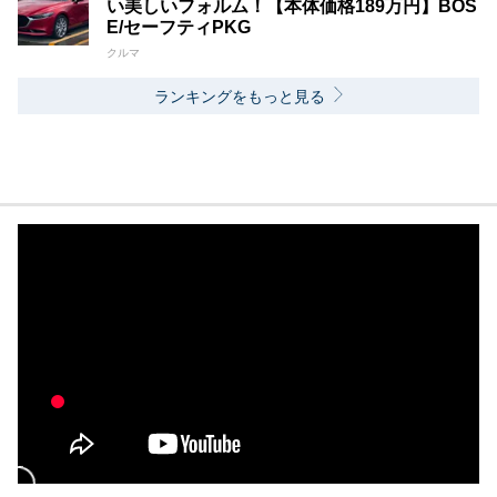
い美しいフォルム！【本体価格189万円】BOS
E/セーフティPKG
クルマ
ランキングをもっと見る