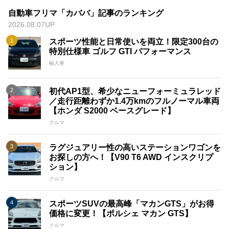
自動車フリマ「カババ」記事のランキング
2026.08.07UP
スポーツ性能と日常使いを両立！限定300台の
特別仕様車 ゴルフ GTI パフォーマンス
輸入車
初代AP1型、希少なニューフォーミュラレッド
／走行距離わずか1.4万kmのフルノーマル車両
【ホンダ S2000 ベースグレード】
クルマ
ラグジュアリー性の高いステーションワゴンを
お探しの方へ！【V90 T6 AWD インスクリプ
ション】
クルマ
スポーツSUVの最高峰「マカンGTS」がお得
価格に変更！【ポルシェ マカン GTS】
クルマ