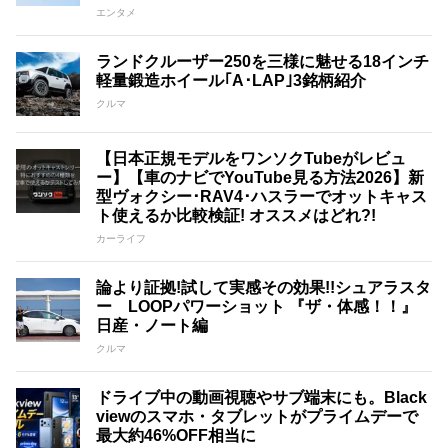
エンタメ
ランドクルーザー250を三様に魅せる18インチ
軽量鍛造ホイール｢A･LAP｣3銘柄紹介
クルマ
【日本正規モデルをワンソクTubeがレビュ
ー】【車のナビでYouTube見る方法2026】新
型ヴォクシー･RAV4･ハスラーでオットキャス
ト使えるか比較検証! オススメはどれ?!
カーライフ
論より証拠!試して実感その効果!!シュアラスタ
ー LOOPパワーショット 『ザ・体感！！』
日産・ノート編
クルマ
ドライブ中の動画視聴やサブ端末にも。Black
viewのスマホ・タブレットがプライムデーで
最大約46%OFF相当に