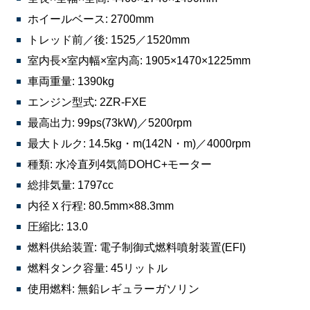
ホイールベース: 2700mm
トレッド前／後: 1525／1520mm
室内長×室内幅×室内高: 1905×1470×1225mm
車両重量: 1390kg
エンジン型式: 2ZR-FXE
最高出力: 99ps(73kW)／5200rpm
最大トルク: 14.5kg・m(142N・m)／4000rpm
種類: 水冷直列4気筒DOHC+モーター
総排気量: 1797cc
内径Ｘ行程: 80.5mm×88.3mm
圧縮比: 13.0
燃料供給装置: 電子制御式燃料噴射装置(EFI)
燃料タンク容量: 45リットル
使用燃料: 無鉛レギュラーガソリン