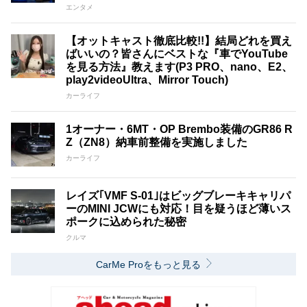
エンタメ
【オットキャスト徹底比較!!】結局どれを買え
ばいいの？皆さんにベストな『車でYouTube
を見る方法』教えます(P3 PRO、nano、E2、
play2videoUltra、Mirror Touch)
カーライフ
1オーナー・6MT・OP Brembo装備のGR86 R
Z（ZN8）納車前整備を実施しました
カーライフ
レイズ｢VMF S-01｣はビッグブレーキキャリパ
ーのMINI JCWにも対応！目を疑うほど薄いス
ポークに込められた秘密
クルマ
CarMe Proをもっと見る