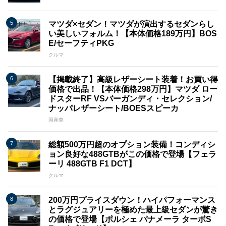
マツダ×セダン！マツダが演出するセダンらし
い美しいフォルム！【本体価格189万円】BOS
E/セーフティPKG
クルマ
【掲載終了】高級レザーシート装着！お買い得
価格で出品！【本体価格298万円】マツダ ロー
ドスターRF VSバーガンディ・セレクション/
ナッパレザーシート/BOESスピーカ
国産車
総額500万円超のオプション装備！コンディシ
ョン良好な488GTBがこの価格で登場【フェラ
ーリ 488GTB F1 DCT】
クルマ
200万円プライスダウン！ハイパフォーマンス
とラグジュアリーを極めた最上級セダンが驚き
の価格で登場【ポルシェ パナメーラ ターボS