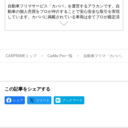
自動車フリマサービス「カババ」を運営するアラカンです。自
動車の個人売買をプロが仲介することで安心安全な取引を実現
しています。カババに掲載されている車両は全てプロが鑑定済
み。
名義変更、陸送など面倒な手続きは全てカババが仲介します。
YouTubeなど様々な媒体で個人売買ならではのお買い得・掘り
出し車両情報をお届けします。
CARPRIMEトップ
CarMe Pro一覧
自動車フリマ「カババ」
この記事をシェアする
シェア
ツイート
ブックマーク