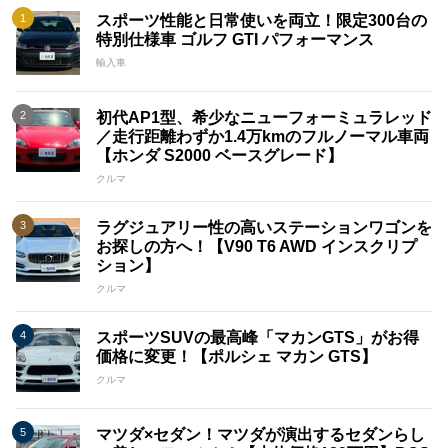
スポーツ性能と日常使いを両立！限定300台の
特別仕様車 ゴルフ GTI パフォーマンス
輸入車
初代AP1型、希少なニューフォーミュラレッド
／走行距離わずか1.4万kmのフルノーマル車両
【ホンダ S2000 ベースグレード】
クルマ
ラグジュアリー性の高いステーションワゴンを
お探しの方へ！【V90 T6 AWD インスクリプ
ション】
クルマ
スポーツSUVの最高峰「マカンGTS」がお得
価格に変更！【ポルシェ マカン GTS】
クルマ
マツダ×セダン！マツダが演出するセダンらし